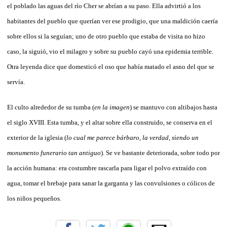
el poblado las aguas del río Cher se abrían a su paso. Ella advirtió a los
habitantes del pueblo que querían ver ese prodigio, que una maldición caería
sobre ellos si la seguían; uno de otro pueblo que estaba de visita no hizo
caso, la siguió, vio el milagro y sobre su pueblo cayó una epidemia terrible.
Otra leyenda dice que domesticó el oso que había matado el asno del que se
servía.
El culto alrededor de su tumba (
en la imagen
) se mantuvo con altibajos hasta
el siglo XVIII. Esta tumba, y el altar sobre ella construido, se conserva en el
exterior de la iglesia (
lo cual me parece bárbaro, la verdad, siendo un
monumento funerario tan antiguo
). Se ve bastante deteriorada, sobre todo por
la acción humana: era costumbre rascarla para ligar el polvo extraído con
agua, tomar el brebaje para sanar la garganta y las convulsiones o cólicos de
los niños pequeños.