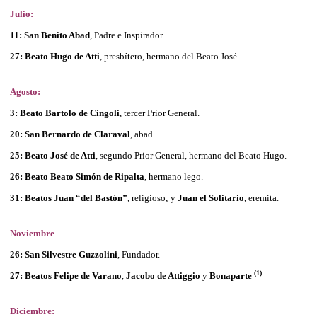
Julio:
11: San Benito Abad
, Padre e Inspirador.
27: Beato Hugo de Atti
, presbítero, hermano del Beato José.
Agosto:
3: Beato Bartolo de Cíngoli
, tercer Prior General.
20: San Bernardo de Claraval
, abad.
25: Beato José de Atti
, segundo Prior General, hermano del Beato Hugo.
26: Beato Beato Simón de Ripalta
, hermano lego.
31: Beatos Juan “del Bastón”
, religioso; y
Juan el Solitario
, eremita.
Noviembre
26: San Silvestre Guzzolini
, Fundador.
(1)
27: Beatos Felipe de Varano
,
Jacobo de Attiggio
y
Bonaparte
Diciembre: