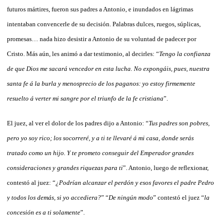
futuros mártires, fueron sus padres a Antonio, e inundados en lágrimas
intentaban convencerle de su decisión. Palabras dulces, ruegos, súplicas,
promesas… nada hizo desistir a Antonio de su voluntad de padecer por
Cristo. Más aún, les animó a dar testimonio, al decirles: “
Tengo la confianza
de que Dios me sacará vencedor en esta lucha. No expongáis, pues, nuestra
santa fe á la burla y menosprecio de los paganos: yo estoy firmemente
resuelto á verter mi sangre por el triunfo de la fe cristiana
”.
El juez, al ver el dolor de los padres dijo a Antonio: “
Tus padres son pobres,
pero yo soy rico; los socorreré, y a ti te llevaré á mi casa, donde serás
tratado como un hijo. Y te prometo conseguir del Emperador grandes
consideraciones y grandes riquezas para ti
”. Antonio, luego de reflexionar,
contestó al juez: “
¿Podrían alcanzar el perdón y esos favores el padre Pedro
y todos los demás, si yo accediera?
” “
De ningún modo
” contestó el juez “
la
concesión es a ti solamente
”.