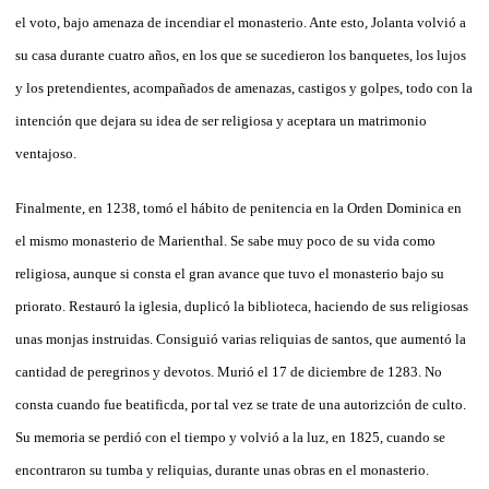
el voto, bajo amenaza de incendiar el monasterio. Ante esto, Jolanta volvió a
su casa durante cuatro años, en los que se sucedieron los banquetes, los lujos
y los pretendientes, acompañados de amenazas, castigos y golpes, todo con la
intención que dejara su idea de ser religiosa y aceptara un matrimonio
ventajoso.
Finalmente, en 1238, tomó el hábito de penitencia en la Orden Dominica en
el mismo monasterio de Marienthal. Se sabe muy poco de su vida como
religiosa, aunque si consta el gran avance que tuvo el monasterio bajo su
priorato. Restauró la iglesia, duplicó la biblioteca, haciendo de sus religiosas
unas monjas instruidas. Consiguió varias reliquias de santos, que aumentó la
cantidad de peregrinos y devotos. Murió el 17 de diciembre de 1283. No
consta cuando fue beatificda, por tal vez se trate de una autorizción de culto.
Su memoria se perdió con el tiempo y volvió a la luz, en 1825, cuando se
encontraron su tumba y reliquias, durante unas obras en el monasterio.