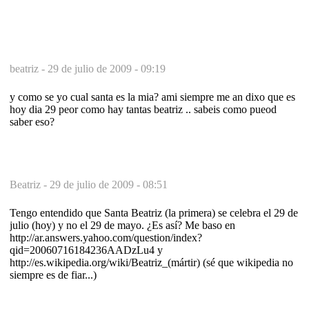
beatriz -
29 de julio de 2009 - 09:19
y como se yo cual santa es la mia? ami siempre me an dixo que es
hoy dia 29 peor como hay tantas beatriz .. sabeis como pueod
saber eso?
Beatriz -
29 de julio de 2009 - 08:51
Tengo entendido que Santa Beatriz (la primera) se celebra el 29 de
julio (hoy) y no el 29 de mayo. ¿Es así? Me baso en
http://ar.answers.yahoo.com/question/index?
qid=20060716184236AADzLu4 y
http://es.wikipedia.org/wiki/Beatriz_(mártir) (sé que wikipedia no
siempre es de fiar...)