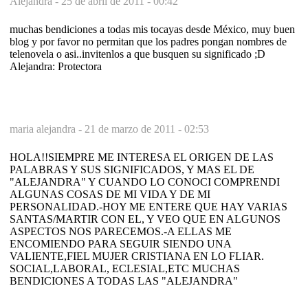
Alejandra -
25 de abril de 2011 - 00:42
muchas bendiciones a todas mis tocayas desde México, muy buen
blog y por favor no permitan que los padres pongan nombres de
telenovela o asi..invitenlos a que busquen su significado ;D
Alejandra: Protectora
maria alejandra -
21 de marzo de 2011 - 02:53
HOLA!!SIEMPRE ME INTERESA EL ORIGEN DE LAS
PALABRAS Y SUS SIGNIFICADOS, Y MAS EL DE
"ALEJANDRA" Y CUANDO LO CONOCI COMPRENDI
ALGUNAS COSAS DE MI VIDA Y DE MI
PERSONALIDAD.-HOY ME ENTERE QUE HAY VARIAS
SANTAS/MARTIR CON EL, Y VEO QUE EN ALGUNOS
ASPECTOS NOS PARECEMOS.-A ELLAS ME
ENCOMIENDO PARA SEGUIR SIENDO UNA
VALIENTE,FIEL MUJER CRISTIANA EN LO FLIAR.
SOCIAL,LABORAL, ECLESIAL,ETC MUCHAS
BENDICIONES A TODAS LAS "ALEJANDRA"