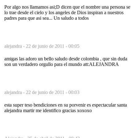
Por algo nos llamamos asi;D dicen que el nombre una persona se
lo trae desde el cielo y los angeles de Dios inspiran a nuestros
padres para que asi sea... Un saludo a todos
alejandra -
22 de junio de 2011 - 00:05
amigas las adoro un bello saludo desde colombia , que sin duda
son un verdadero orgullo para el mundo att:ALEJANDRA
alejandra -
22 de junio de 2011 - 00:03
esta super teso bendiciones en su porvenir es espectacular santa
alejandra martir me identifico gracias xoxoxo