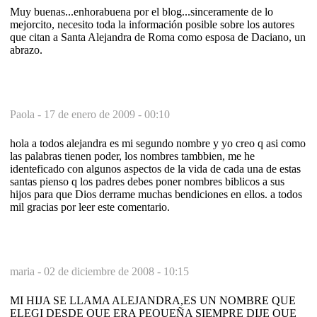
Muy buenas...enhorabuena por el blog...sinceramente de lo
mejorcito, necesito toda la información posible sobre los autores
que citan a Santa Alejandra de Roma como esposa de Daciano, un
abrazo.
Paola -
17 de enero de 2009 - 00:10
hola a todos alejandra es mi segundo nombre y yo creo q asi como
las palabras tienen poder, los nombres tambbien, me he
identeficado con algunos aspectos de la vida de cada una de estas
santas pienso q los padres debes poner nombres biblicos a sus
hijos para que Dios derrame muchas bendiciones en ellos. a todos
mil gracias por leer este comentario.
maria -
02 de diciembre de 2008 - 10:15
MI HIJA SE LLAMA ALEJANDRA,ES UN NOMBRE QUE
ELEGI DESDE QUE ERA PEQUEÑA SIEMPRE DIJE QUE