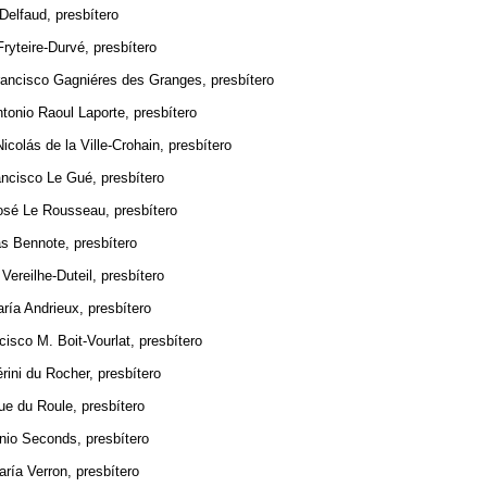
faud, presbítero
ire-Durvé, presbítero
sco Gagniéres des Granges, presbítero
o Raoul Laporte, presbítero
s de la Ville-Crohain, presbítero
sco Le Gué, presbítero
Le Rousseau, presbítero
nnote, presbítero
ilhe-Duteil, presbítero
Andrieux, presbítero
 M. Boit-Vourlat, presbítero
du Rocher, presbítero
u Roule, presbítero
Seconds, presbítero
 Verron, presbítero