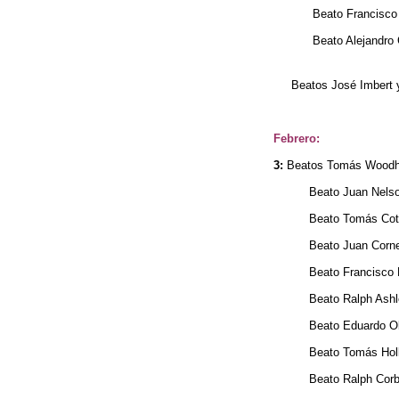
Beato Francisco Jaci
Beato Alejandro Carl
Beatos José Imbert y J
Febrero:
3:
Beatos Tomás Woodho
Beato Juan Nelson,
Beato Tomás Cottam
Beato Juan Corneliu
Beato Francisco Pag
Beato Ralph Ashley,
Beato Eduardo Ol
Beato Tomás Holland
Beato Ralph Corbing