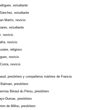
gues, estudiante
chez, estudiante
Martín, novicio
es, estudiante
novicio
a, novicio
re, religioso
es, novicio
ta, novicio
d, presbítero y compañeros mártires de Francia:
main, presbítero
s Béraul du Pérou, presbítero
-Dumas, presbítero
de Millou, presbítero