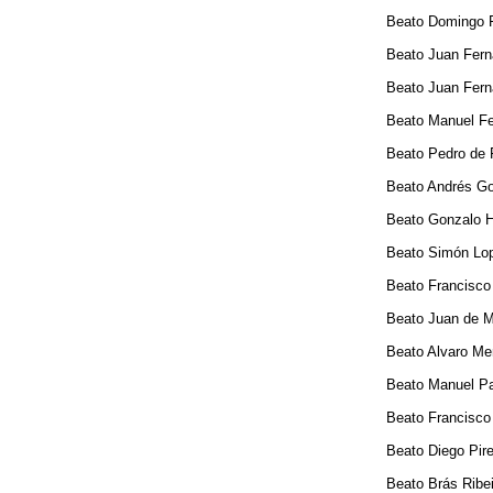
Beato Domingo Fern
Beato Juan Fernand
Beato Juan Fernande
Beato Manuel Ferna
Beato Pedro de Font
Beato Andrés Gonca
Beato Gonzalo Henr
Beato Simón Lopes,
Beato Francisco de 
Beato Juan de Mayo
Beato Alvaro Mende
Beato Manuel Pache
Beato Francisco Pér
Beato Diego Pires,
Beato Brás Ribeiro