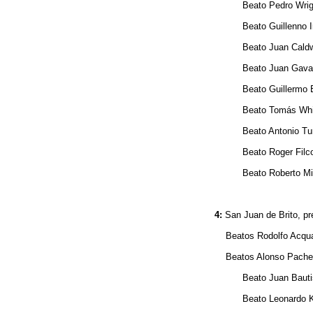
Beato Pedro Wright,
Beato Guillenno Irem
Beato Juan Caldwell
Beato Juan Gavan, 
Beato Guillermo Bar
Beato Tomás Whitbr
Beato Antonio Turne
Beato Roger Filcock
Beato Roberto Middl
4:
San Juan de Brito, pre
Beatos Rodolfo Acquavi
Beatos Alonso Pacheco,
Beato Juan Bautista
Beato Leonardo Kimu