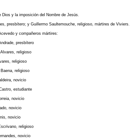
 Dios y la imposición del Nombre de Jesús.
s, presbítero; y Guillermo Saultemouche, religioso, mártires de Viviers.
evedo y compañeros mártires:
ade, presbítero
ares, religioso
s, religioso
na, religioso
ira, novicio
ro, estudiante
ia, novicio
o, novicio
, novicio
ivano, religioso
andes, novicio