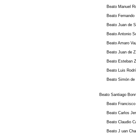
Beato Manuel Rodri
Beato Fernando Sán
Beato Juan de San 
Beato Antonio Soar
Beato Amaro Vaz, 
Beato Juan de Zafr
Beato Esteban Zurai
Beato Luis Rodrígu
Beato Simón de Cos
Beato Santiago Bonnau
Beato Francisco Bal
Beato Carlos Jeremía
Beato Claudio Cayx
Beato J uan Charton 