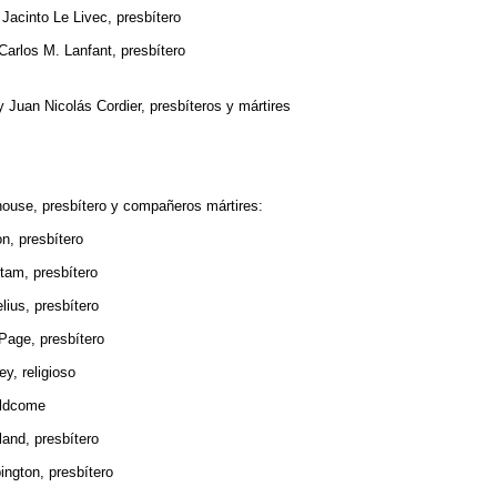
nto Le Livec, presbítero
os M. Lanfant, presbítero
uan Nicolás Cordier, presbíteros y mártires
use, presbítero y compañeros mártires:
 presbítero
, presbítero
s, presbítero
e, presbítero
 religioso
dcome
, presbítero
ton, presbítero