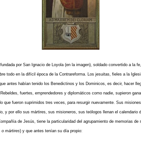
undada por San Ignacio de Loyola (en la imagen), soldado convertido a la fe,
bre todo en la difícil época de la Contrareforma. Los jesuitas, fieles a la Igl
e antes habían tenido los Benedictinos y los Dominicos, es decir, hacer llega
 Rebeldes, fuertes, emprendedores y diplomáticos como nadie, supieron gan
o que fueron suprimidos tres veces, para resurgir nuevamente. Sus misiones
, y por ello sus mártires, sus misioneros, sus teólogos llenan el calendario de
 Compañía de Jesús, tiene la particularidad del agrupamiento de memorias de
 o mártires
) y que antes tenían su día propio: