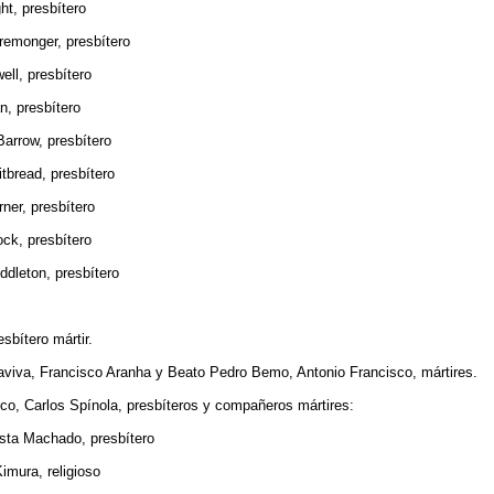
 presbítero
onger, presbítero
, presbítero
presbítero
row, presbítero
ead, presbítero
r, presbítero
, presbítero
eton, presbítero
sbítero mártir.
va, Francisco Aranha y Beato Pedro Bemo, Antonio Francisco, mártires.
 Carlos Spínola, presbíteros y compañeros mártires:
 Machado, presbítero
ra, religioso