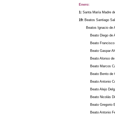
Enero:
1:
Santa María Madre de
19:
Beatos Santiago Sale
Beatos Ignacio de Ac
Beato Diego de Andr
Beato Francisco Alv
Beato Gaspar Alvare
Beato Alonso de Bae
Beato Marcos Calde
Beato Bento de Cast
Beato Antonio Corre
Beato Alejo Delgad
Beato Nicolás Dinis
Beato Gregorio Escr
Beato Antonio Fern