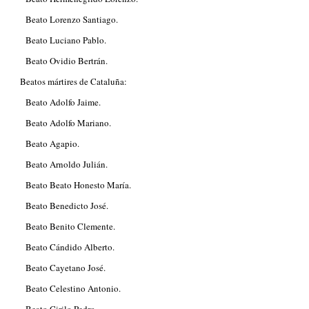
Beato Lorenzo Santiago.
Beato Luciano Pablo.
Beato Ovidio Bertrán.
Beatos mártires de Cataluña:
Beato Adolfo Jaime.
Beato Adolfo Mariano.
Beato Agapio.
Beato Arnoldo Julián.
Beato Beato Honesto María.
Beato Benedicto José.
Beato Benito Clemente.
Beato Cándido Alberto.
Beato Cayetano José.
Beato Celestino Antonio.
Beato Cirilo Pedro.