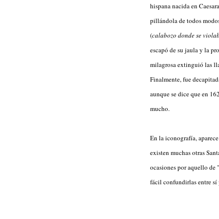
hispana nacida en Caesara
pillándola de todos modos 
(
calabozo donde se violaba
escapó de su jaula y la pr
milagrosa extinguió las ll
Finalmente, fue decapitada
aunque se dice que en 162
mucho.
En la iconografía, aparec
existen muchas otras Sant
ocasiones por aquello de 
fácil confundirlas entre s