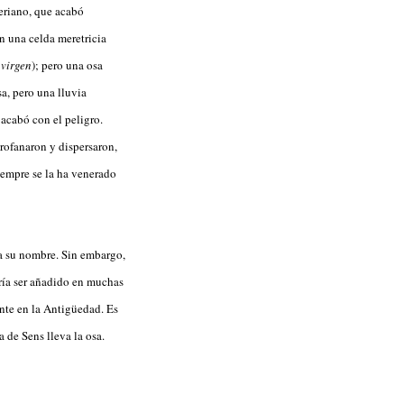
leriano, que acabó
en una celda meretricia
 virgen
); pero una osa
sa, pero una lluvia
 acabó con el peligro.
profanaron y dispersaron,
iempre se la ha venerado
 a su nombre. Sin embargo,
ría ser añadido en muchas
nte en la Antigüedad. Es
 de Sens lleva la osa.