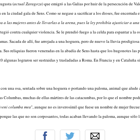
ugusta (
actual Zaragoza
) que emigró a las Galias por huir de la persecución de Va
en la ciudad gala de Sens. Como se negase a sacrificar a los dioses, fue encerrada 
 a las mujeres antes de llevarlas a la arena, pues la ley prohibía ajusticiar a una
otegió contra cualquier violencia. Se le prendió fuego a la celda para espantar a la o
amas. Sacada de allí, fue arrojada a una hoguera, pero de nuevo la lluvia prodigiosa
. Sus reliquias fueron veneradas en la abadía de Sens hasta que los hugonotes las 
0 algunas lograron ser sustraidas y trasladadas a Roma. En Francia y en Cataluña s
e con una osa, sentada sobre una hoguera o portando una paloma, animal que alude
as Columbas, muchas de ellas mártires de las catacumbas, por lo que el nombre pod
"
veni columba mea
", aunque no es inverosímil que fuese un nombre de mujer frecue
í porque las que no son corposantos, todas acaban llevando la paloma, aunque sólo la