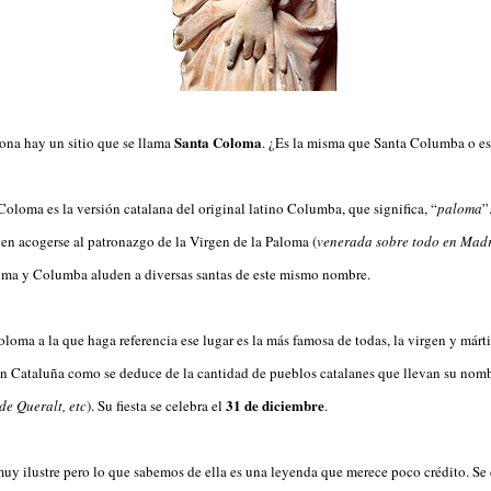
Santa Coloma
ona hay un sitio que se llama
. ¿Es la misma que Santa Columba o e
oloma es la versión catalana del original latino Columba, que significa, “
paloma
”
en acogerse al patronazgo de la Virgen de la Paloma (
venerada sobre todo en Madr
oma y Columba aluden a diversas santas de este mismo nombre.
oma a la que haga referencia ese lugar es la más famosa de todas, la virgen y márti
n Cataluña como se deduce de la cantidad de pueblos catalanes que llevan su nomb
31 de diciembre
e Queralt, etc
). Su fiesta se celebra el
.
muy ilustre pero lo que sabemos de ella es una leyenda que merece poco crédito. Se 