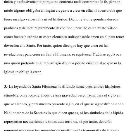
única y exclusivamente porque no contenía nada contrario a la fe, pero en
modo alguno obligaba a ningún creyente a creer en ella, ni aventuraba que
fuese en algo verosímil a nivel histórico. Dicho relato responde a deseos
piadosos y de lectura puramente devocional, pero no es un relato válido
como fuente histórica ni es un elemento indispensable creen en él para tener
devoción a la Santa. Por tanto, quien dice que hay que creer en las
revelaciones para creer en Santa Filomena, se equivoca. Y aún se equivoca
más quien pretende augurar castigos divinos por no creer en algo que ni la
Iglesia te obliga a creer.
3.-
La leyenda de Santa Filomena ha difundo numerosos errores históricos,
etimológicos e iconográficos de una gravedad vergonzosa para el siglo en
que se elaboró, y para nuestro presente siglo, en el que se sigue difundiendo.
Ni el nombre de la Santa es lo que dicen que es, ni los símbolos de la lápida
representan necesariamente todas esas torturas, ni por tanto, deberían
representarse como instrumentos de martirio en la iconografía de la Santa.