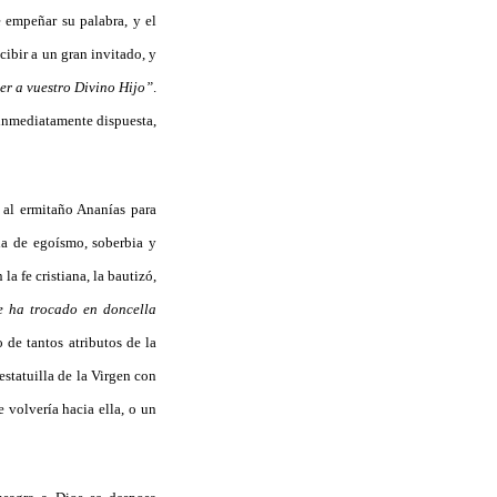
e empeñar su palabra, y el
cibir a un gran invitado, y
r a vuestro Divino Hijo”
.
ó inmediatamente dispuesta,
 al ermitaño Ananías para
da de egoísmo, soberbia y
a fe cristiana, la bautizó,
e ha trocado en doncella
 de tantos atributos de la
estatuilla de la Virgen con
 volvería hacia ella, o un