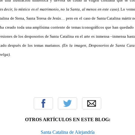
ue una ilustración simbólica y devota de cómo la virgen cristiana que se co
es decir, lo místico es el matrimonio, no la Santa, al menos en este caso)
. Lo vemos
alina de Siena, Santa Teresa de Jesús… pero en el caso de Santa Catalina mártir 
ha creado toda una amplísima corriente de temas iconográficos que han quedado s
ersiones de los desposorios de Santa Catalina en el arte es inmensa –inmensa hast
ntado después de los temas marianos.
(En la imagen, Desposorios de Santa Cata
belga).
OTROS ARTÍCULOS EN ESTE BLOG:
Santa Catalina de Alejandría