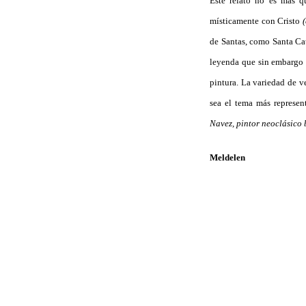
Este relato no es más q
místicamente con Cristo
(
de Santas, como Santa Cat
leyenda que sin embargo 
pintura. La variedad de v
sea el tema más represe
Navez, pintor neoclásico 
Meldelen