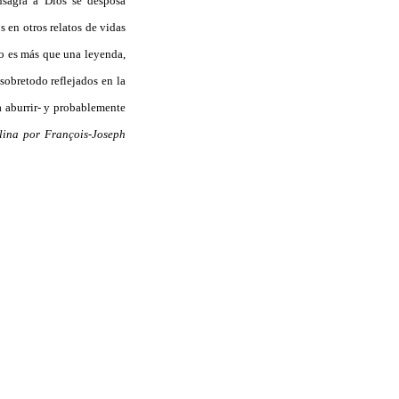
nsagra a Dios se desposa
 en otros relatos de vidas
no es más que una leyenda,
obretodo reflejados en la
a aburrir- y probablemente
lina por François-Joseph