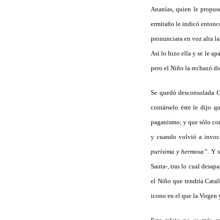
Ananías, quien le propuso
ermitaño le indicó entonce
pronunciara en voz alta l
Así lo hizo ella y se le a
pero el Niño la rechazó di
Se quedó desconsolada Ca
contárselo éste le dijo 
paganismo; y que sólo conv
y cuando volvió a invoca
purísima y hermosa”
. Y 
Santa-, tras lo cual desap
el Niño que tendría Catal
icono en el que la Virgen 