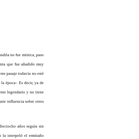
andría no fue mística, paso
 Santa que fue añadido muy
este pasaje todavía no esté
la época-. Es decir, ya de
ente legendario y no tiene
ante influencia sobre otros
 dieciocho años seguía sin
 la interpeló el ermitaño