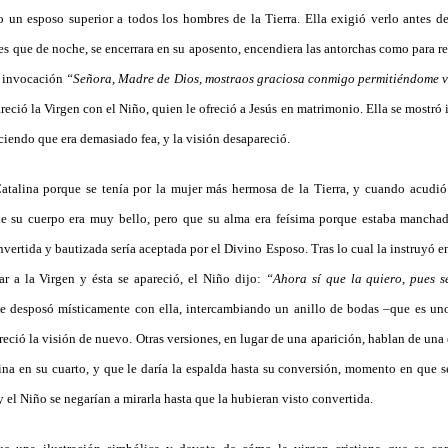
 un esposo superior a todos los hombres de la Tierra. Ella exigió verlo antes d
s que de noche, se encerrara en su aposento, encendiera las antorchas como para re
a invocación
“Señora, Madre de Dios, mostraos graciosa conmigo permitiéndome ve
pareció la Virgen con el Niño, quien le ofreció a Jesús en matrimonio. Ella se mostr
ciendo que era demasiado fea, y la visión desapareció.
talina porque se tenía por la mujer más hermosa de la Tierra, y cuando acudió
que su cuerpo era muy bello, pero que su alma era feísima porque estaba mancha
ertida y bautizada sería aceptada por el Divino Esposo. Tras lo cual la instruyó en l
r a la Virgen y ésta se apareció, el Niño dijo:
“Ahora sí que la quiero, pues s
se desposó místicamente con ella, intercambiando un anillo de bodas –que es uno
areció la visión de nuevo. Otras versiones, en lugar de una aparición, hablan de una 
ina en su cuarto, y que le daría la espalda hasta su conversión, momento en que se
y el Niño se negarían a mirarla hasta que la hubieran visto convertida.