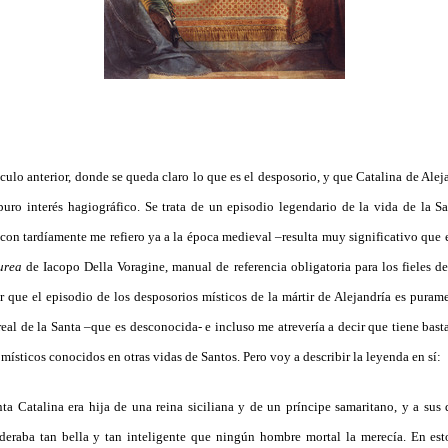
ículo anterior, donde se queda claro lo que es el desposorio, y que Catalina de Alej
 puro interés hagiográfico. Se trata de un episodio legendario de la vida de la
 con tardíamente me refiero ya a la época medieval –resulta muy significativo que 
urea
de Iacopo Della Voragine, manual de referencia obligatoria para los fieles de 
 que el episodio de los desposorios místicos de la mártir de Alejandría es puram
eal de la Santa –que es desconocida- e incluso me atrevería a decir que tiene bast
ísticos conocidos en otras vidas de Santos. Pero voy a describir la leyenda en sí:
ta Catalina era hija de una reina siciliana y de un príncipe samaritano, y a sus
deraba tan bella y tan inteligente que ningún hombre mortal la merecía. En esto