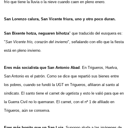
frío que tiene la lluvia o la nieve cuando caen en pleno enero.
San Lorenzo calura, San Vicente friura, uno y otro poco duran.
San Bixente hotza, neguaren bihotza
" que traducido del eusquera es:
"
San Vicente frío, corazón del invierno
", señalando con ello que la fiesta
está en pleno invierno.
Eres más socialista que San Antonio Abad
.
En Trigueros, Huelva,
San Antonio es el patrón. Como se dice que repartió sus bienes entre
los pobres, cuando se fundó la UGT en Trigueros, afiliaron al santo al
sindicato. El santo tiene el carnet de ugetista y esto le valió para que en
la Guerra Civil no lo quemaran. El carnet, con el nª 1 de afiliado en
Trigueros, aún se conserva.
Eres más bonito que un San Luis.
Supongo aluda a las imágenes de