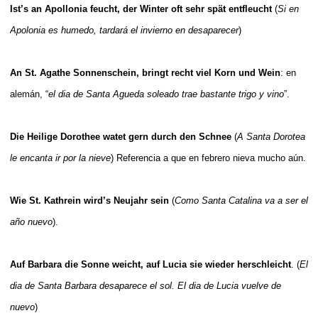
Ist’s an Apollonia feucht, der Winter oft sehr spät entfleucht
(
Si en
Apolonia es humedo, tardará el invierno en desaparecer
)
An St. Agathe Sonnenschein, bringt recht viel Korn und Wein
: en
alemán, “
el dia de Santa Agueda soleado trae bastante trigo y vino
”.
Die Heilige Dorothee watet gern durch den Schnee
(
A Santa Dorotea
le encanta ir por la nieve
) Referencia a que en febrero nieva mucho aún.
Wie St. Kathrein wird’s Neujahr sein
(
Como Santa Catalina va a ser el
año nuevo
).
Auf Barbara die Sonne weicht, auf Lucia sie wieder herschleicht
. (
El
dia de Santa Barbara desaparece el sol. El dia de Lucia vuelve de
nuevo
)