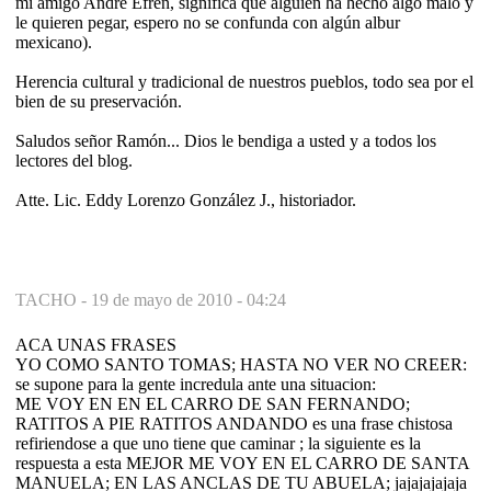
mi amigo André Efrén, significa que alguien ha hecho algo malo y
le quieren pegar, espero no se confunda con algún albur
mexicano).
Herencia cultural y tradicional de nuestros pueblos, todo sea por el
bien de su preservación.
Saludos señor Ramón... Dios le bendiga a usted y a todos los
lectores del blog.
Atte. Lic. Eddy Lorenzo González J., historiador.
TACHO -
19 de mayo de 2010 - 04:24
ACA UNAS FRASES
YO COMO SANTO TOMAS; HASTA NO VER NO CREER:
se supone para la gente incredula ante una situacion:
ME VOY EN EN EL CARRO DE SAN FERNANDO;
RATITOS A PIE RATITOS ANDANDO es una frase chistosa
refiriendose a que uno tiene que caminar ; la siguiente es la
respuesta a esta MEJOR ME VOY EN EL CARRO DE SANTA
MANUELA; EN LAS ANCLAS DE TU ABUELA; jajajajajaja