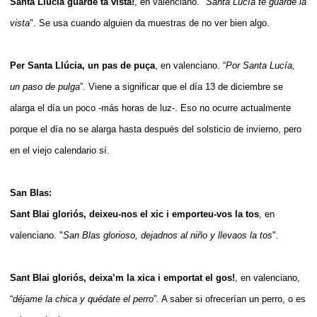
Santa Llúcia guarde ta vista!
, en valenciano. "
Santa Lucía te guarde la
vista
". Se usa cuando alguien da muestras de no ver bien algo.
Per Santa Llúcia, un pas de puça
, en valenciano. “
Por Santa Lucía,
un paso de pulga
”. Viene a significar que el día 13 de diciembre se
alarga el día un poco -más horas de luz-. Eso no ocurre actualmente
porque el día no se alarga hasta después del solsticio de invierno, pero
en el viejo calendario sí.
San Blas:
Sant Blai gloriós, deixeu-nos el xic i emporteu-vos la tos
, en
valenciano. "
San Blas glorioso, dejadnos al niño y llevaos la tos
".
Sant Blai gloriós, deixa’m la xica i emportat el gos!
, en valenciano,
“
déjame la chica y quédate el perro
”. A saber si ofrecerían un perro, o es