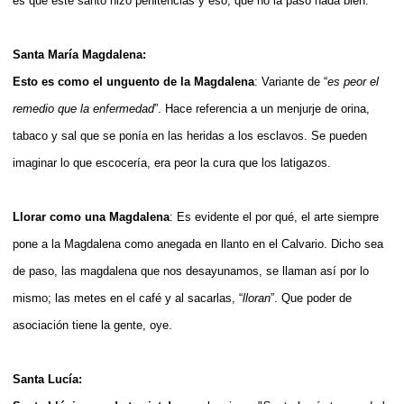
es que este santo hizo penitencias y eso, que no la pasó nada bien.
Santa María Magdalena:
Esto es como el unguento de la Magdalena
: Variante de “
es peor el
remedio que la enfermedad
”. Hace referencia a un menjurje de orina,
tabaco y sal que se ponía en las heridas a los esclavos. Se pueden
imaginar lo que escocería, era peor la cura que los latigazos.
Llorar como una Magdalena
: Es evidente el por qué, el arte siempre
pone a la Magdalena como anegada en llanto en el Calvario. Dicho sea
de paso, las magdalena que nos desayunamos, se llaman así por lo
mismo; las metes en el café y al sacarlas, “
lloran
”. Que poder de
asociación tiene la gente, oye.
Santa Lucía: