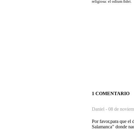
religiosa: el odium fidei.
1 COMENTARIO
Daniel -
08 de noviem
Por favor,para que el 
Salamanca" donde naci