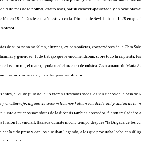
ado duró más de lo normal, cuatro años, por su carácter apasionado y en ocasiones a
fesión en 1914. Desde este año estuvo en la Trinidad de Sevilla, hasta 1929 en que 
impresor.
os de su persona no faltan, alumnos, ex-compañeros, cooperadores de la Obra Sale
 familiar y generoso. Todo trabajo que le encomendaban, sobre todo la imprenta, los
er de los obreros, el teatro, ayudante del maestro de música. Gran amante de María A
n José, asociación de y para los jóvenes obreros.
ías antes, el 21 de julio de 1936 fueron arrestados todos los salesianos de la casa de
 y el taller (
ojo, alguno de estos milicianos habían estudiado allí y sabían de la i
nte, junto a muchos sacerdotes de la diócesis también apresados, fueron trasladados 
la Prisión Provinciall, llamada durante mucho tiempo después “la Brigada de los c
 había sido preso y con los que iban llegando, a los que procuraba lecho con dilige