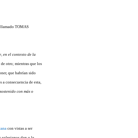
ga, llamado TOMAS
e, en el contexto de la
 de otro; mientras que los
poner, que habrían sido
es a consecuencia de esta,
 sostenido con más o
iana
con vistas a ser
 salesianos dan a la