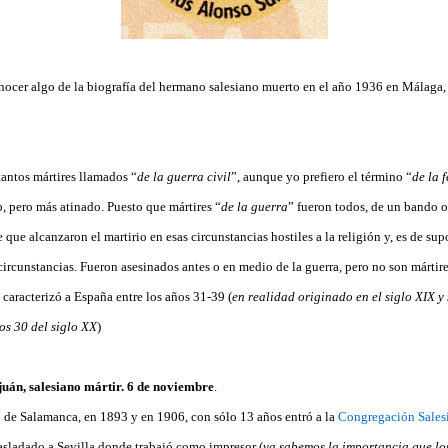
nocer algo de la biografía del hermano salesiano muerto en el año 1936 en Mála
tantos mártires llamados “
de la guerra civil
”, aunque yo prefiero el término “
de la f
o, pero más atinado. Puesto que mártires “
de la guerra
” fueron todos, de un bando o
e que alcanzaron el martirio en esas circunstancias hostiles a la religión y, es de su
circunstancias. Fueron asesinados antes o en medio de la guerra, pero no son mártir
 caracterizó a España entre los años 31-39 (
en realidad originado en el siglo XIX y
os 30 del siglo XX
)
uán, salesiano mártir. 6 de noviembre
.
de Salamanca, en 1893 y en 1906, con sólo 13 años entró a la
Congregación Sales
asladado a Sevilla donde trabajó como impresor (
ya sabemos la importancia que los