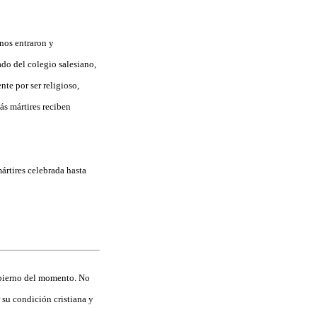
anos entraron y
ado del colegio salesiano,
nte por ser religioso,
ás mártires reciben
ártires celebrada hasta
obierno del momento. No
 su condición cristiana y