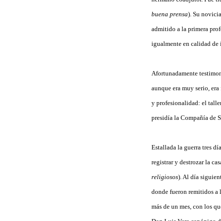
buena prensa
). Su novici
admitido a la primera pro
igualmente en calidad de 
Afortunadamente testimoni
aunque era muy serio, era
y profesionalidad: el tall
presidía la Compañía de Sa
Estallada la guerra tres d
registrar y destrozar la casa
religiosos
). Al día siguie
donde fueron remitidos a 
más de un mes, con los que