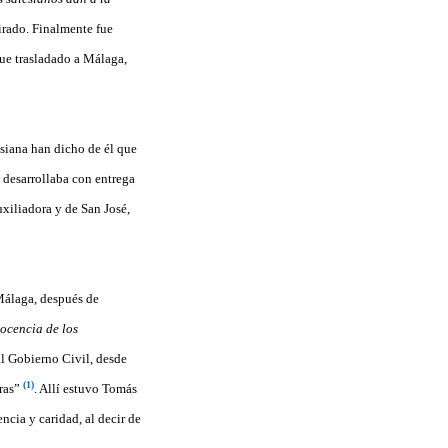
irado. Finalmente fue
fue trasladado a Málaga,
siana han dicho de él que
 desarrollaba con entrega
uxiliadora y de San José,
 Málaga, después de
nocencia de los
al Gobierno Civil, desde
(1)
uras”
. Allí estuvo Tomás
ncia y caridad, al decir de