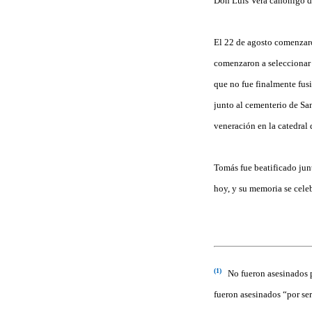
Don Luis Vera canónigo de
El 22 de agosto comenzaron
comenzaron a seleccionar p
que no fue finalmente fusi
junto al cementerio de Sa
veneración en la catedral
Tomás fue beatificado jun
hoy, y su memoria se cele
(1)
No fueron asesinados po
fueron asesinados “por ser