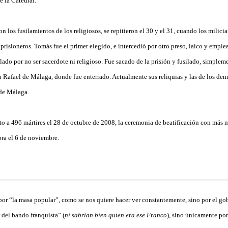
 la Catedral.
 los fusilamientos de los religiosos, se repitieron el 30 y el 31, cuando los milici
risioneros. Tomás fue el primer elegido, e intercedió por otro preso, laico y emple
lado por no ser sacerdote ni religioso. Fue sacado de la prisión y fusilado, simpleme
n Rafael de Málaga, donde fue enterrado. Actualmente sus reliquias y las de los dem
 de Málaga.
to a 496 mártires el 28 de octubre de 2008, la ceremonia de beatificación con más m
bra el 6 de noviembre.
r “la masa popular”, como se nos quiere hacer ver constantemente, sino por el g
 del bando franquista” (
ni sabrían bien quien era ese Franco
), sino únicamente por