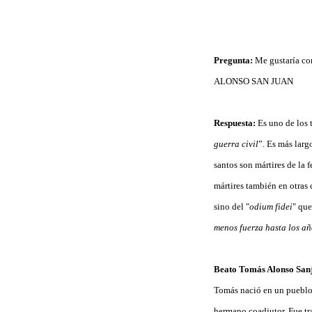
Pregunta:
Me gustaría co
ALONSO SAN JUAN
Respuesta:
Es uno de los 
guerra civil
”. Es más larg
santos son mártires de la f
mártires también en otras 
sino del "
odium fidei
" que
menos fuerza hasta los añ
Beato Tomás Alonso Sanj
Tomás nació en un pueblo 
hermano coadjutor. Fue tr