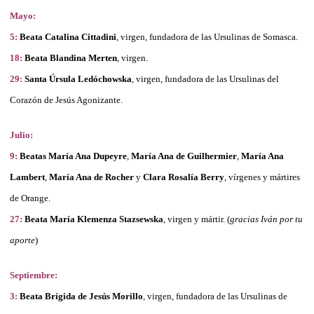
Mayo:
5:
Beata Catalina Cittadini
, virgen, fundadora de las Ursulinas de Somasca.
18:
Beata Blandina Merten
, virgen.
29:
Santa Úrsula Ledóchowska
, virgen, fundadora de las Ursulinas del
Corazón de Jesús Agonizante.
Julio:
9:
Beatas
María Ana
Dupeyre
,
María Ana
de
Guilhermier
,
María Ana
Lambert
,
María Ana
de
Rocher
y
Clara Rosalía Berry
, vírgenes y mártires
de Orange
.
27:
Beata María Klemenza Stazsewska
, virgen y mártir. (
gracias Iván por tu
aporte
)
Septiembre:
3:
Beata Brígida de Jesús Morillo
, virgen, fundadora de las Ursulinas de