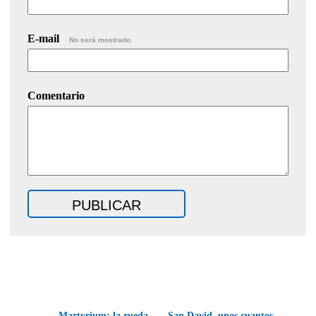
E-mail
No será mostrado.
Comentario
← Martyrium: la rueda
San David, unos cuantos →