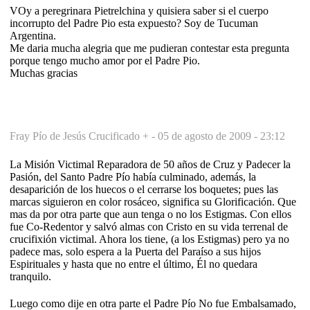
VOy a peregrinara Pietrelchina y quisiera saber si el cuerpo
incorrupto del Padre Pio esta expuesto? Soy de Tucuman
Argentina.
Me daria mucha alegria que me pudieran contestar esta pregunta
porque tengo mucho amor por el Padre Pio.
Muchas gracias
Fray Pío de Jesús Crucificado + -
05 de agosto de 2009 - 23:12
La Misión Victimal Reparadora de 50 años de Cruz y Padecer la
Pasión, del Santo Padre Pío había culminado, además, la
desaparición de los huecos o el cerrarse los boquetes; pues las
marcas siguieron en color rosáceo, significa su Glorificación. Que
mas da por otra parte que aun tenga o no los Estigmas. Con ellos
fue Co-Redentor y salvó almas con Cristo en su vida terrenal de
crucifixión victimal. Ahora los tiene, (a los Estigmas) pero ya no
padece mas, solo espera a la Puerta del Paraíso a sus hijos
Espirituales y hasta que no entre el último, Él no quedara
tranquilo.
Luego como dije en otra parte el Padre Pío No fue Embalsamado,