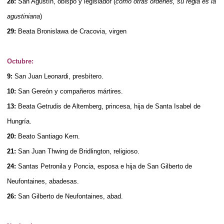
28:
San Agustín, obispo y legislador (
como otras órdenes, su regla es la
agustiniana
)
29:
Beata Bronislawa de Cracovia, virgen
Octubre:
9:
San Juan Leonardi, presbítero.
10:
San Gereón y compañeros mártires.
13:
Beata Getrudis de Altemberg, princesa, hija de Santa Isabel de
Hungría.
20:
Beato Santiago Kern.
21:
San Juan Thwing de Bridlington, religioso.
24:
Santas Petronila y Poncia, esposa e hija de San Gilberto de
Neufontaines, abadesas.
26:
San Gilberto de Neufontaines, abad.