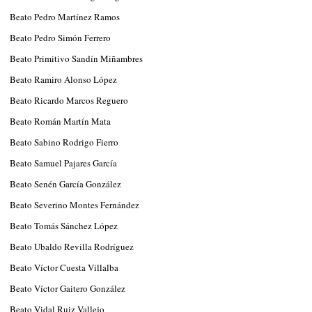
Beato Pedro Martínez Ramos
Beato Pedro Simón Ferrero
Beato Primitivo Sandín Miñambres
Beato Ramiro Alonso López
Beato Ricardo Marcos Reguero
Beato Román Martín Mata
Beato Sabino Rodrigo Fierro
Beato Samuel Pajares García
Beato Senén García González
Beato Severino Montes Fernández
Beato Tomás Sánchez López
Beato Ubaldo Revilla Rodríguez
Beato Víctor Cuesta Villalba
Beato Víctor Gaitero González
Beato Vidal Ruiz Vallejo