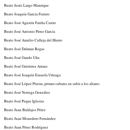
Beato Jesús Largo Manrique
Beato Joaquín García Ferrero
Beato José Agustín Fariña Castro
Beato José Antonio Pérez García
Beato José Aurelio Calleja del Hierro
Beato José Dalmau Regas
Beato José Gando Uña
Beato José Gutiérrez Arranz
Beato José Joaquín Esnaola Urteaga
Beato José López Piteira, primer cubano en subir a los altares
Beato José Noriega González
Beato José Peque Iglesias
Beato Juan Baldajos Pérez
Beato Juan Monedero Fernández
Beato Juan Pérez Rodríguez