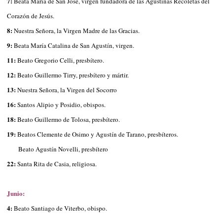
7:
Beata María de San José, virgen fundadora de las Agustinas Recoletas del
Corazón de Jesús.
8:
Nuestra Señora, la Virgen Madre de las Gracias.
9:
Beata María Catalina de San Agustín, virgen.
11:
Beato Gregorio Celli, presbítero.
12:
Beato Guillermo Tirry, presbítero y mártir.
13:
Nuestra Señora, la Virgen del Socorro
16:
Santos Alipio y Posidio, obispos.
18:
Beato Guillermo de Tolosa, presbítero.
19:
Beatos Clemente de Osimo y Agustín de Tarano, presbíteros.
Beato Agustín Novelli, presbítero
22:
Santa Rita de Casia, religiosa.
Junio:
4:
Beato Santiago de Viterbo, obispo.