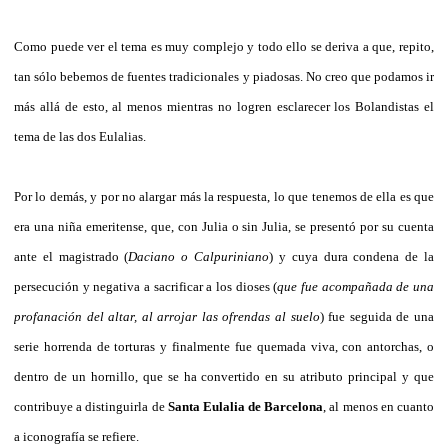
Como puede ver el tema es muy complejo y todo ello se deriva a que, repito,
tan sólo bebemos de fuentes tradicionales y piadosas. No creo que podamos ir
más allá de esto, al menos mientras no logren esclarecer los Bolandistas el
tema de las dos Eulalias.
Por lo demás, y por no alargar más la respuesta, lo que tenemos de ella es que
era una niña emeritense, que, con Julia o sin Julia, se presentó por su cuenta
ante el magistrado (
Daciano o Calpuriniano
) y cuya dura condena de la
persecución y negativa a sacrificar a los dioses (
que fue acompañada de una
profanación del altar, al arrojar las ofrendas al suelo
) fue seguida de una
serie horrenda de torturas y finalmente fue quemada viva, con antorchas, o
dentro de un hornillo, que se ha convertido en su atributo principal y que
contribuye a distinguirla de
Santa Eulalia de Barcelona
, al menos en cuanto
a iconografía se refiere.