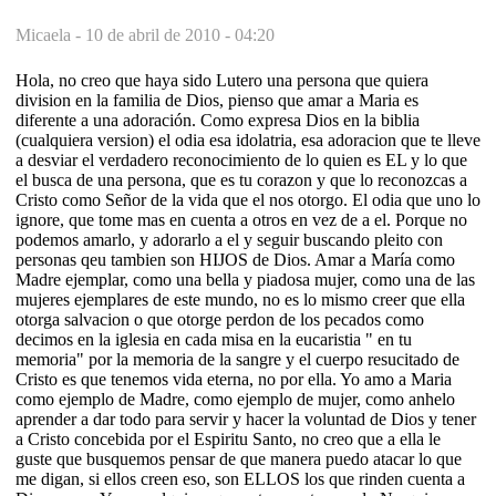
Micaela -
10 de abril de 2010 - 04:20
Hola, no creo que haya sido Lutero una persona que quiera
division en la familia de Dios, pienso que amar a Maria es
diferente a una adoración. Como expresa Dios en la biblia
(cualquiera version) el odia esa idolatria, esa adoracion que te lleve
a desviar el verdadero reconocimiento de lo quien es EL y lo que
el busca de una persona, que es tu corazon y que lo reconozcas a
Cristo como Señor de la vida que el nos otorgo. El odia que uno lo
ignore, que tome mas en cuenta a otros en vez de a el. Porque no
podemos amarlo, y adorarlo a el y seguir buscando pleito con
personas qeu tambien son HIJOS de Dios. Amar a María como
Madre ejemplar, como una bella y piadosa mujer, como una de las
mujeres ejemplares de este mundo, no es lo mismo creer que ella
otorga salvacion o que otorge perdon de los pecados como
decimos en la iglesia en cada misa en la eucaristia " en tu
memoria" por la memoria de la sangre y el cuerpo resucitado de
Cristo es que tenemos vida eterna, no por ella. Yo amo a Maria
como ejemplo de Madre, como ejemplo de mujer, como anhelo
aprender a dar todo para servir y hacer la voluntad de Dios y tener
a Cristo concebida por el Espiritu Santo, no creo que a ella le
guste que busquemos pensar de que manera puedo atacar lo que
me digan, si ellos creen eso, son ELLOS los que rinden cuenta a