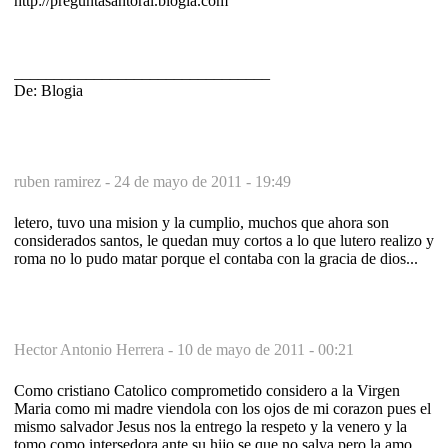
http://preguntasantoral.blogia.com
________________________________
De: Blogia
ruben ramirez -
24 de mayo de 2011 - 19:49
letero, tuvo una mision y la cumplio, muchos que ahora son
considerados santos, le quedan muy cortos a lo que lutero realizo y
roma no lo pudo matar porque el contaba con la gracia de dios...
Hector Antonio Herrera -
10 de mayo de 2011 - 00:21
Como cristiano Catolico comprometido considero a la Virgen
Maria como mi madre viendola con los ojos de mi corazon pues el
mismo salvador Jesus nos la entrego la respeto y la venero y la
tomo como intersedora ante su hijo se que no salva pero la amo