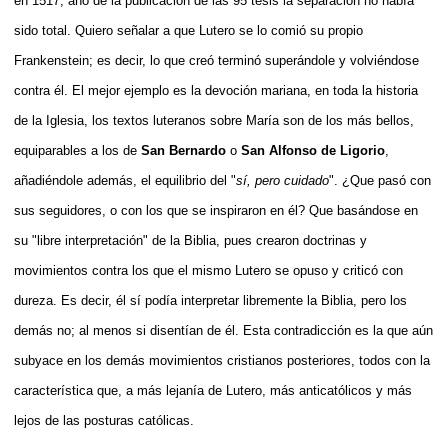
en 1517, año de la publicación de las 95 tesis la separación no había
sido total. Quiero señalar a que Lutero se lo comió su propio
Frankenstein; es decir, lo que creó terminó superándole y volviéndose
contra él. El mejor ejemplo es la devoción mariana, en toda la historia
de la Iglesia, los textos luteranos sobre María son de los más bellos,
equiparables a los de
San Bernardo
o
San Alfonso de Ligorio
,
añadiéndole además, el equilibrio del "
sí, pero cuidado
". ¿Que pasó con
sus seguidores, o con los que se inspiraron en él? Que basándose en
su "libre interpretación" de la Biblia, pues crearon doctrinas y
movimientos contra los que el mismo Lutero se opuso y criticó con
dureza. Es decir, él sí podía interpretar libremente la Biblia, pero los
demás no; al menos si disentían de él. Esta contradicción es la que aún
subyace en los demás movimientos cristianos posteriores, todos con la
característica que, a más lejanía de Lutero, más anticatólicos y más
lejos de las posturas católicas.