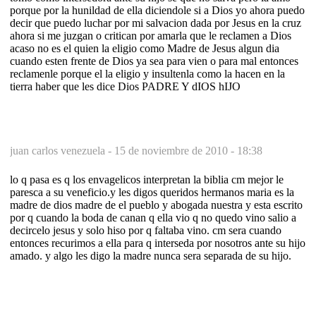
porque por la hunildad de ella diciendole si a Dios yo ahora puedo
decir que puedo luchar por mi salvacion dada por Jesus en la cruz
ahora si me juzgan o critican por amarla que le reclamen a Dios
acaso no es el quien la eligio como Madre de Jesus algun dia
cuando esten frente de Dios ya sea para vien o para mal entonces
reclamenle porque el la eligio y insultenla como la hacen en la
tierra haber que les dice Dios PADRE Y dIOS hIJO
juan carlos venezuela -
15 de noviembre de 2010 - 18:38
lo q pasa es q los envagelicos interpretan la biblia cm mejor le
paresca a su veneficio.y les digos queridos hermanos maria es la
madre de dios madre de el pueblo y abogada nuestra y esta escrito
por q cuando la boda de canan q ella vio q no quedo vino salio a
decircelo jesus y solo hiso por q faltaba vino. cm sera cuando
entonces recurimos a ella para q interseda por nosotros ante su hijo
amado. y algo les digo la madre nunca sera separada de su hijo.