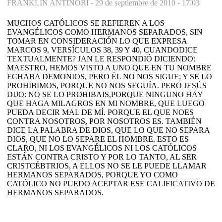
FRANKLIN ANTINORI -
29 de septiembre de 2010 - 17:03
MUCHOS CATÓLICOS SE REFIEREN A LOS
EVANGÉLICOS COMO HERMANOS SEPARADOS, SIN
TOMAR EN CONSIDERACIÓN LO QUE EXPRESA
MARCOS 9, VERSÍCULOS 38, 39 Y 40, CUANDODICE
TEXTUALMENTE? JAN LE RESPONDIÓ DICIENDO:
MAESTRO, HEMOS VISTO A UNO QUE EN TU NOMBRE
ECHABA DEMONIOS, PERO ÉL NO NOS SIGUE; Y SE LO
PROHIBIMOS, PORQUE NO NOS SEGUÍA. PERO JESÚS
DIJO: NO SE LO PROHIBAIS,PORQUE NINGUNO HAY
QUE HAGA MILAGROS EN MI NOMBRE, QUE LUEGO
PUEDA DECIR MAL DE MÍ. PORQUE EL QUE NOES
CONTRA NOSOTROS, POR NOSOTROS ES. TAMBIÉN
DICE LA PALABRA DE DIOS, QUE LO QUE NO SEPARA
DIOS, QUE NO LO SEPARE EL HOMBRE. ESTO ES
CLARO, NI LOS EVANGÉLICOS NI LOS CATÓLICOS
ESTÁN CONTRA CRISTO Y POR LO TANTO, AL SER
CRISTCÉBTRIOS, A ELLOS NO SE LE PUEDE LLAMAR
HERMANOS SEPARADOS, PORQUE YO COMO
CATÓLICO NO PUEDO ACEPTAR ESE CALIFICATIVO DE
HERMANOS SEPARADOS.