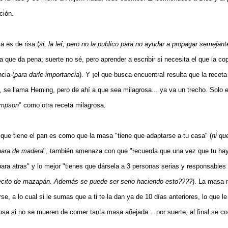
ción.
a es de risa (
si, la leí, pero no la publico para no ayudar a propagar semejan
ta que da pena; suerte no sé, pero aprender a escribir si necesita el que la co
cia (
para darle importancia
). Y ¡el que busca encuentra! resulta que la receta
sí, se llama Heming, pero de ahí a que sea milagrosa... ya va un trecho. Sol
impson
" como otra receta milagrosa.
 que tiene el pan es como que la masa "tiene que adaptarse a tu casa" (
ni qu
hara de madera
", también amenaza con que "recuerda que una vez que tu ha
ra atras" y lo mejor "tienes que dársela a 3 personas serias y responsables 
cito de mazapán. Además se puede ser serio haciendo esto????
). La masa 
se, a lo cual si le sumas que a ti te la dan ya de 10 días anteriores, lo que le
osa si no se mueren de comer tanta masa añejada... por suerte, al final se c