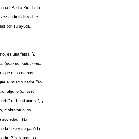
an del Padre Pio. Esta
vez en la vida y dice
adas por su ayuda.
to, es una farsa. Y,
as (
esto es, sólo harina
mo que a los demas:
 que el mismo padre Pío
lor alguno (
en este
uerte" o "bendiciones", y
s, maltratan a los
na sociedad. No
no la hizo y se ganó la
 padre Pío, y ame su