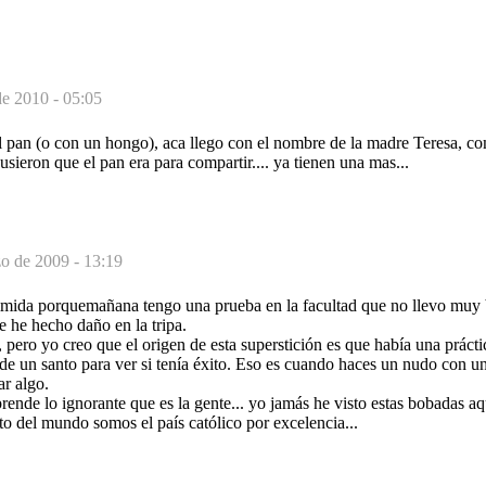
de 2010 - 05:05
l pan (o con un hongo), aca llego con el nombre de la madre Teresa, co
usieron que el pan era para compartir.... ya tienen una mas...
o de 2009 - 13:19
imida porquemañana tengo una prueba en la facultad que no llevo muy b
me he hecho daño en la tripa.
 pero yo creo que el origen de esta superstición es que había una práctic
de un santo para ver si tenía éxito. Eso es cuando haces un nudo con u
ar algo.
prende lo ignorante que es la gente... yo jamás he visto estas bobadas a
to del mundo somos el país católico por excelencia...