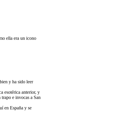
mo ella era un icono
ien y ha sido leer
a esotérica anterior, y
n trapo e invocas a San
quí en España y se