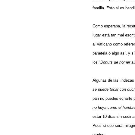
familia. Esto si es bendi
Como esperaba, la recet
lugar está tan mal escri
al Vaticano como referen
panetela o algo así, y 
los "
Donuts de homer s
Algunas de las lindezas
se puede tocar con cuc
pan no puedes echarte pa
no huya como el hombre
estar 10 días sin cocinar
Pues sí que será milagr
grados...