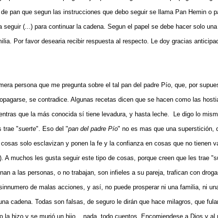
de pan que segun las instrucciones que debo seguir se llama Pan Hemin o p
seguir (...) para continuar la cadena. Segun el papel se debe hacer solo una 
milia. Por favor desearia recibir respuesta al respecto. Le doy gracias anticip
imera persona que me pregunta sobre el tal pan del padre Pío, que, por supues
ropagarse, se contradice. Algunas recetas dicen que se hacen como las hosti
entras que la más conocida sí tiene levadura, y hasta leche. Le digo lo mis
 trae "
suerte
". Eso del "
pan del padre Pío
" no es mas que una superstición,
 cosas solo esclavizan y ponen la fe y la confianza en cosas que no tienen va
). A muchos les gusta seguir este tipo de cosas, porque creen que les trae "s
nan a las personas, o no trabajan, son infieles a su pareja, trafican con droga
n sinnumero de malas acciones, y así, no puede prosperar ni una familia, ni u
una cadena. Todas son falsas, de seguro le dirán que hace milagros, que fula
o la hizo y se murió un hijo... nada, todo cuentos. Encomiendese a Dios y al