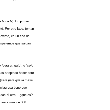
te bobada
). En primer
pió. Por otro lado, toman
 existe, es un tipo de
o esperemos que salgan
e fuera un gato
), o "
solo
yas aceptado hacer este
(
será para que la masa
milagrosa tiene que
 das al otro... ¿que es?
ocina a más de 300