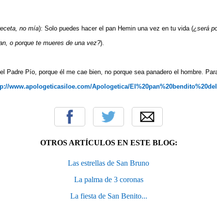
receta, no mía
): Solo puedes hacer el pan Hemin una vez en tu vida (
¿será po
an, o porque te mueres de una vez?
).
l Padre Pío, porque él me cae bien, no porque sea panadero el hombre. Para
tp://www.apologeticasiloe.com/Apologetica/El%20pan%20bendito%20d
OTROS ARTÍCULOS EN ESTE BLOG:
Las estrellas de San Bruno
La palma de 3 coronas
La fiesta de San Benito...