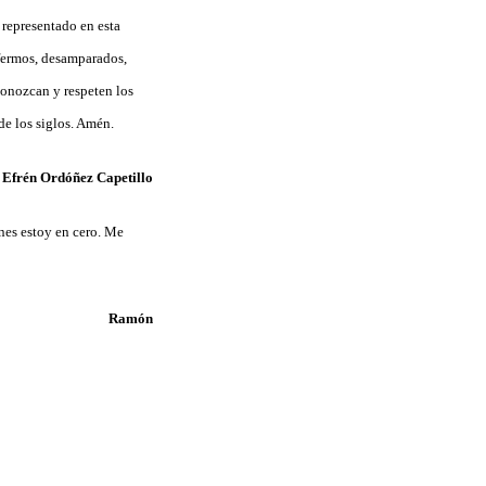
 representado en esta
fermos, desamparados,
conozcan y respeten los
de los siglos. Amén.
 Efrén Ordóñez Capetillo
ones estoy en cero. Me
Ramón