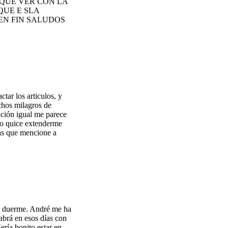
 QUE VER CON LA
QUE E SLA
EN FIN SALUDOS
tar los articulos, y
chos milagros de
ación igual me parece
 no quice extenderme
ías que mencione a
o duerme. André me ha
habrá en esos días con
ería bonito estar en