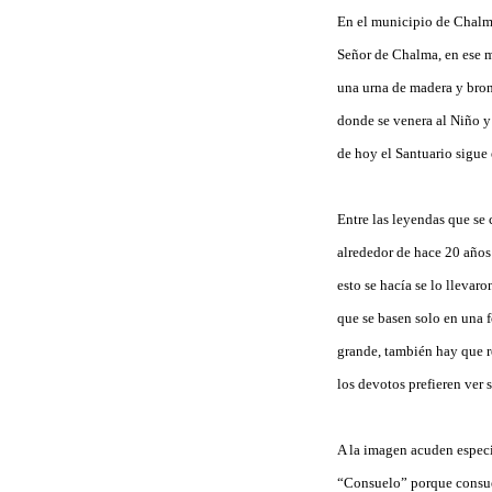
En el municipio de Chalma
Señor de Chalma, en ese 
una urna de madera y bronc
donde se venera al Niño y
de hoy el Santuario sigue
Entre las leyendas que se
alrededor de hace 20 años 
esto se hacía se lo llevar
que se basen solo en una 
grande, también hay que r
los devotos prefieren ver 
A la imagen acuden especi
“Consuelo” porque consuela