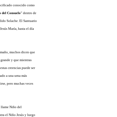
rucificado conocido como
o del Consuelo
” dentro de
llido Solache. El Santuario
esús María, hasta el día
tamaño, muchos dicen que
s grande y que mientras
, estas creencias puede ser
iado a una urna más
dirse, pero muchas veces
e llame Niño del
tra el Niño Jesús y luego