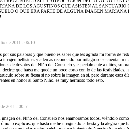
A PREGUNTADO SI LA ADVOCACION DEL NIÑO NO TENIA
IANA DE LOS AGUSTINOS QUE ASISTEN AL SANTUARIO 
SUELO O QUE ERA PARTE DE ALGUNA IMAGEN MARIANA 
O
ulio de 2011 - 06:10
 por sus palabras y que bueno es saber que les agrada mi forma de redac
a imagen bellisima, y ademas reconocido por milagroso se cuentan mu
ciones de devotos del Niño del Consuelo y especialmente a niños, su or
, decirte que hatsa me quede un poco corto con lo de las festividades,
rticulo sobre su fiesta si no sobre la imagen en si, pero durante esos d
erentes en honor al Santo Niño, es muy hermoso todo esto.
o de 2011 - 00:51
la imagen del Niño del Consuelo nos enamoramos todos, viéndolo com
 cómo lo explicas, que hasta me he imaginado la fiesta y la alegría que 
ebería ser en todas partes, celebrar el nacimiento de Nuestro Salvador. S