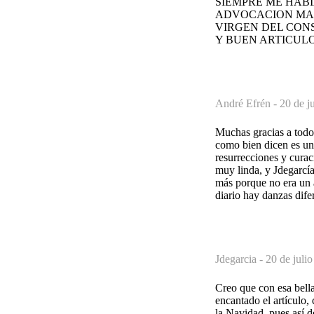
SIEMPRE ME HABI
ADVOCACION MAR
VIRGEN DEL CON
Y BUEN ARTICUL
André Efrén -
20 de j
Muchas gracias a todos
como bien dicen es un
resurrecciones y cura
muy linda, y Jdegarcía
más porque no era un a
diario hay danzas dif
Jdegarcia -
20 de juli
Creo que con esa bel
encantado el artículo,
la Navidad, pues así d