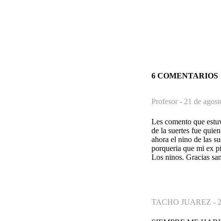
6 COMENTARIOS
Profesor -
21 de agost
Les comento que estuve
de la suertes fue qui
ahora el nino de las s
porqueria que mi ex pi
Los ninos. Gracias san
TACHO JUAREZ -
2