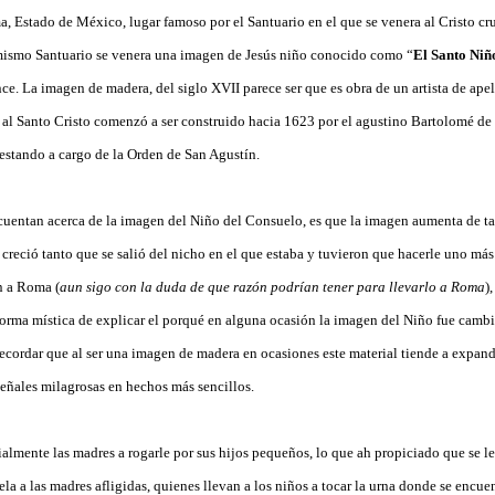
, Estado de México, lugar famoso por el Santuario en el que se venera al Cristo c
mismo Santuario se venera una imagen de Jesús niño conocido como “
El Santo Niñ
e. La imagen de madera, del siglo XVII parece ser que es obra de un artista de ape
 al Santo Cristo comenzó a ser construido hacia 1623 por el agustino Bartolomé de J
 estando a cargo de la Orden de San Agustín.
 cuentan acerca de la imagen del Niño del Consuelo, es que la imagen aumenta de 
creció tanto que se salió del nicho en el que estaba y tuvieron que hacerle uno má
on a Roma (
aun sigo con la duda de que razón podrían tener para llevarlo a Roma
)
forma mística de explicar el porqué en alguna ocasión la imagen del Niño fue camb
ecordar que al ser una imagen de madera en ocasiones este material tiende a expan
señales milagrosas en hechos más sencillos.
almente las madres a rogarle por sus hijos pequeños, lo que ah propiciado que se l
 a las madres afligidas, quienes llevan a los niños a tocar la urna donde se encuen