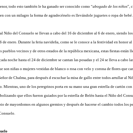
 menor, todo esto también le ha ganado ser conocido como “
abogado de los niños
”, 
en con un milagro la forma de agradecérselo es llevándole juguetes o ropa de bebé.
al Niño del Consuelo se llevan a cabo del 16 de diciembre al 6 de enero, siendo los
6 de enero. Durante la feria navideña, como se le conoce a la festividad en honor al
pueblos vecinos y de otros estados de la república mexicana, estas fiestas están ll
ada noche hasta el 24 de diciembre se cantan las posadas y el 24 se lleva a cabo la
ue son niñas o mujeres vestidas de blanco o rosa con velo y corona de flores que ca
eñor de Chalma, para después d escuchar la misa de gallo entre todos arrullar al N
o. Mientras, uno de los peregrinos porta en su mano una gran estrella de cartón con 
bolizando que ellos fueron guiados por la estrella de Belén hasta el Niño del Consu
bio de mayordomos en algunos gremios y después de hacerse el cambio todos los pe
 Consuelo.
suelo