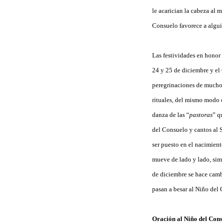
le acarician la cabeza al
Consuelo favorece a algui
Las festividades en honor 
24 y 25 de diciembre y el 
peregrinaciones de muchos 
rituales, del mismo modo c
danza de las “
pastoras
” q
del Consuelo y cantos al S
ser puesto en el nacimient
mueve de lado y lado, sim
de diciembre se hace cam
pasan a besar al Niño del
Oración al Niño del Con