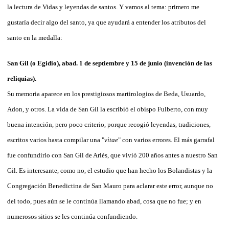
la lectura de Vidas y leyendas de santos. Y vamos al tema: primero me
gustaría decir algo del santo, ya que ayudará a entender los atributos del
santo en la medalla:
San Gil (o Egidio), abad. 1 de septiembre y 15 de junio (invención de las
reliquias).
Su memoria aparece en los prestigiosos martirologios de Beda, Usuardo,
Adon, y otros. La vida de San Gil la escribió el obispo Fulberto, con muy
buena intención, pero poco criterio, porque recogió leyendas, tradiciones,
escritos varios hasta compilar una "
vitae
" con varios errores. El más garrafal
fue confundirlo con San Gil de Arlés, que vivió 200 años antes a nuestro San
Gil. Es interesante, como no, el estudio que han hecho los Bolandistas y la
Congregación Benedictina de San Mauro para aclarar este error, aunque no
del todo, pues aún se le continúa llamando abad, cosa que no fue; y en
numerosos sitios se les continúa confundiendo.