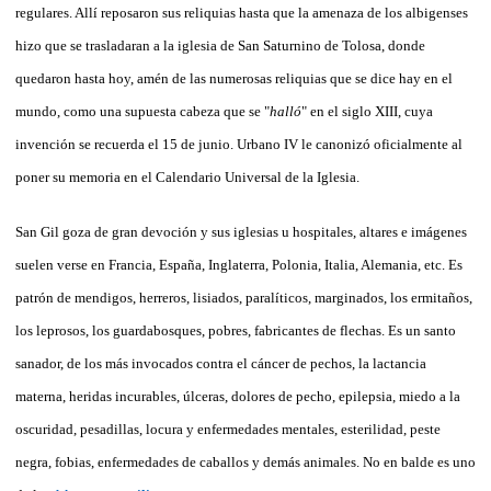
regulares. Allí reposaron sus reliquias hasta que la amenaza de los albigenses
hizo que se trasladaran a la iglesia de San Saturnino de Tolosa, donde
quedaron hasta hoy, amén de las numerosas reliquias que se dice hay en el
mundo, como una supuesta cabeza que se "
halló
" en el siglo XIII, cuya
invención se recuerda el 15 de junio. Urbano IV le canonizó oficialmente al
poner su memoria en el Calendario Universal de la Iglesia.
San Gil goza de gran devoción y sus iglesias u hospitales, altares e imágenes
suelen verse en Francia, España, Inglaterra, Polonia, Italia, Alemania, etc. Es
patrón de mendigos, herreros, lisiados, paralíticos, marginados, los ermitaños,
los leprosos, los guardabosques, pobres, fabricantes de flechas. Es un santo
sanador, de los más invocados contra el cáncer de pechos, la lactancia
materna, heridas incurables, úlceras, dolores de pecho, epilepsia, miedo a la
oscuridad, pesadillas, locura y enfermedades mentales, esterilidad, peste
negra, fobias, enfermedades de caballos y demás animales. No en balde es uno