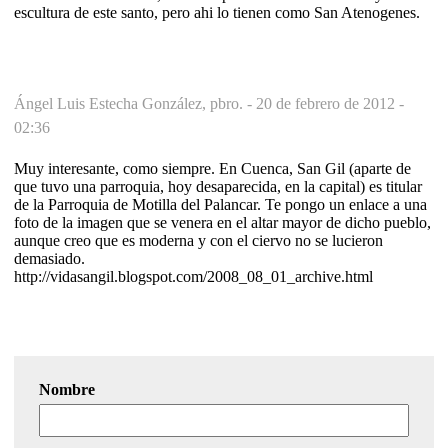
escultura de este santo, pero ahi lo tienen como San Atenogenes.
Ángel Luis Estecha González, pbro. -
20 de febrero de 2012 -
02:36
Muy interesante, como siempre. En Cuenca, San Gil (aparte de
que tuvo una parroquia, hoy desaparecida, en la capital) es titular
de la Parroquia de Motilla del Palancar. Te pongo un enlace a una
foto de la imagen que se venera en el altar mayor de dicho pueblo,
aunque creo que es moderna y con el ciervo no se lucieron
demasiado.
http://vidasangil.blogspot.com/2008_08_01_archive.html
Nombre