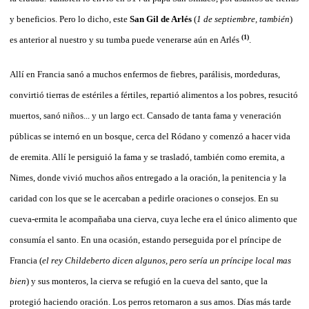
y beneficios. Pero lo dicho, este
San Gil de Arlés
(
1 de septiembre, también
)
(1)
es anterior al nuestro y su tumba puede venerarse aún en Arlés
.
Allí en Francia sanó a muchos enfermos de fiebres, parálisis, mordeduras,
convirtió tierras de estériles a fértiles, repartió alimentos a los pobres, resucitó
muertos, sanó niños... y un largo ect. Cansado de tanta fama y veneración
públicas se internó en un bosque, cerca del Ródano y comenzó a hacer vida
de eremita. Allí le persiguió la fama y se trasladó, también como eremita, a
Nimes, donde vivió muchos años entregado a la oración, la penitencia y la
caridad con los que se le acercaban a pedirle oraciones o consejos. En su
cueva-ermita le acompañaba una cierva, cuya leche era el único alimento que
consumía el santo. En una ocasión, estando perseguida por el príncipe de
Francia (
el rey Childeberto dicen algunos, pero sería un príncipe local mas
bien
) y sus monteros, la cierva se refugió en la cueva del santo, que la
protegió haciendo oración. Los perros retornaron a sus amos. Días más tarde