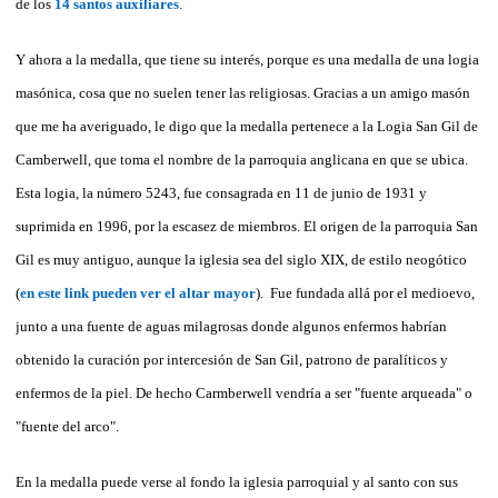
de los
14 santos auxiliares
.
Y ahora a la medalla, que tiene su interés, porque es una medalla de una logia
masónica, cosa que no suelen tener las religiosas. Gracias a un amigo masón
que me ha averiguado, le digo que la medalla pertenece a la Logia San Gil de
Camberwell, que toma el nombre de la parroquia anglicana en que se ubica.
Esta logia, la número 5243, fue consagrada en 11 de junio de 1931 y
suprimida en 1996, por la escasez de miembros. El origen de la parroquia San
Gil es muy antiguo, aunque la iglesia sea del siglo XIX, de estilo neogótico
(
en este link pueden ver el altar mayor
). Fue fundada allá por el medioevo,
junto a una fuente de aguas milagrosas donde algunos enfermos habrían
obtenido la curación por intercesión de San Gil, patrono de paralíticos y
enfermos de la piel. De hecho Carmberwell vendría a ser "fuente arqueada" o
"fuente del arco".
En la medalla puede verse al fondo la iglesia parroquial y al santo con sus