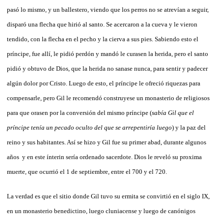
pasó lo mismo, y un ballestero, viendo que los perros no se atrevían a seguir,
disparó una flecha que hirió al santo. Se acercaron a la cueva y le vieron
tendido, con la flecha en el pecho y la cierva a sus pies. Sabiendo esto el
príncipe, fue allí, le pidió perdón y mandó le curasen la herida, pero el santo
pidió y obtuvo de Dios, que la herida no sanase nunca, para sentir y padecer
algún dolor por Cristo. Luego de esto, el príncipe le ofreció riquezas para
compensarle, pero Gil le recomendó construyese un monasterio de religiosos
para que orasen por la conversión del mismo príncipe (
sabía Gil que el
príncipe tenía un pecado oculto del que se arrepentiría luego
) y la paz del
reino y sus habitantes. Así se hizo y Gil fue su primer abad, durante algunos
años
y en este ínterin sería ordenado sacerdote. Dios le reveló su proxima
muerte, que ocurrió el 1 de septiembre, entre el 700 y el 720
.
La verdad es que el sitio donde Gil tuvo su ermita se convirtió en el siglo IX,
en un monasterio benedictino, luego cluniacense y luego de canónigos