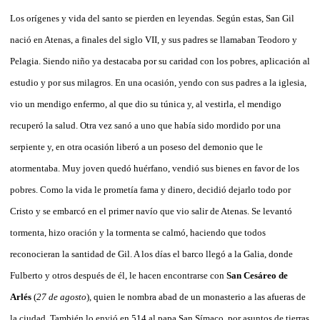
Los orígenes y vida del santo se pierden en leyendas. Según estas, San Gil
nació en Atenas, a finales del siglo VII, y sus padres se llamaban Teodoro y
Pelagia. Siendo niño ya destacaba por su caridad con los pobres, aplicación al
estudio y por sus milagros. En una ocasión, yendo con sus padres a la iglesia,
vio un mendigo enfermo, al que dio su túnica y, al vestirla, el mendigo
recuperó la salud. Otra vez sanó a uno que había sido mordido por una
serpiente y, en otra ocasión liberó a un poseso del demonio que le
atormentaba. Muy joven quedó huérfano, vendió sus bienes en favor de los
pobres. Como la vida le prometía fama y dinero, decidió dejarlo todo por
Cristo y se embarcó en el primer navío que vio salir de Atenas. Se levantó
tormenta, hizo oración y la tormenta se calmó, haciendo que todos
reconocieran la santidad de Gil. A los días el barco llegó a la Galia, donde
Fulberto y otros después de él, le hacen encontrarse con
San Cesáreo de
Arlés
(
27 de agosto
), quien le nombra abad de un monasterio a las afueras de
la ciudad. También lo envió en 514 al papa San Símaco, por asuntos de tierras