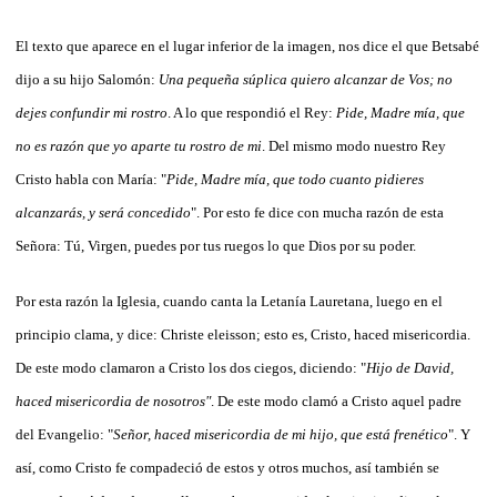
El texto que aparece en el lugar inferior de la imagen, nos dice el que Betsabé
dijo a su hijo Salomón: 
Una pequeña súplica quiero alcanzar de Vos; no
dejes confundir mi rostro
. A lo que respondió el Rey: 
Pide, Madre mía, que
no es razón que yo aparte tu rostro de mi
. Del mismo modo nuestro Rey
Cristo habla con María: "
Pide, Madre mía, que todo cuanto pidieres
alcanzarás, y será concedido
". Por esto fe dice con mucha razón de esta
Señora: Tú, Virgen, puedes por tus ruegos lo que Dios por su poder.
Por esta razón la Iglesia, cuando canta la Letanía Lauretana, luego en el
principio clama, y dice: Christe eleisson; esto es, Cristo, haced misericordia.
De este modo clamaron a Cristo los dos ciegos, diciendo: "
Hijo de David,
haced misericordia de nosotros"
. De este modo clamó a Cristo aquel padre
del Evangelio: "
Señor, haced misericordia de mi hijo, que está frenético
". Y
así, como Cristo fe compadeció de estos y otros muchos, así también se