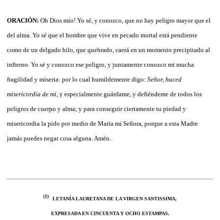
ORACIÓN:
Oh Dios mío! Yo sé, y conozco, que no hay peligro mayor que el
del alma. Yo sé que el hombre que vive en pecado mortal está pendiente
como de un delgado hilo, que quebrado, caerá en un momento precipitado al
infierno. Yo sé y conozco ese peligro, y juntamente conozco mi mucha
fragilidad y miseria: por lo cual humildemente digo:
Señor, haced
misericordia de mi
, y especialmente guárdame, y defiéndeme de todos los
peligros de cuerpo y alma; y para conseguir ciertamente tu piedad y
misericordia la pido por medio de María mi Señora, porque a esta Madre
jamás puedes negar cosa alguna. Amén.
(1)
LETANÍA LAURETANA DE LA VIRGEN SANTISSIMA,
EXPRESADA EN CINCUENTA Y OCHO ESTAMPAS,