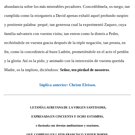
abundancia sobre los más miserables pecadores. Concedédmela, os ruego, tan
cumplida como la otorgasteis a David apenas exhaló aquel profundo suspiro
y penitente palabra: pequé; tan generosa cual la experimentó Zaqueo, cuya
familia salvasteis con vuestra visita; tan entera como la disteis a Pedro,
recibiéndole en vuestra gracia después de la triple negación; tan pronta, en
fin, como la concedisteis al buen Ladrón, prometiéndole en el acto el perdón
y la gloria. Así os la pido, y animado con la intercesión de vuestra querida
Madre, os la imploro, diciéndoos: 
Señor, ten piedad de nosotros
.
Súplica anterior: Christe Eleison.
LETANÍA LAURETANA DE LA VIRGEN SANTISSIMA,
EXPRESADA EN CINCUENTA Y OCHO ESTAMPAS,
e ilustrada con devotas meditaciones y oraciones,
QUE COMPUSO EN LATIN FRANCISCO XAVIER DORNN,