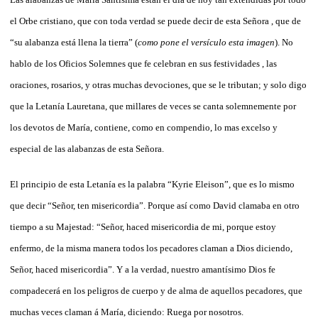
el Orbe cristiano, que con toda verdad se puede decir de esta Señora , que de
“su alabanza está llena la tierra” (
como pone el versículo esta imagen
). No
hablo de los Oficios Solemnes que fe celebran en sus festividades , las
oraciones, rosarios, y otras muchas devociones, que se le tributan; y solo digo
que la Letanía Lauretana, que millares de veces se canta solemnemente por
los devotos de María, contiene, como en compendio, lo mas excelso y
especial de las alabanzas de esta Señora.
El principio de esta Letanía es la palabra “Kyrie Eleison”, que es lo mismo
que decir “Señor, ten misericordia”. Porque así como David clamaba en otro
tiempo a su Majestad: “Señor, haced misericordia de mi, porque estoy
enfermo, de la misma manera todos los pecadores claman a Dios diciendo,
Señor, haced misericordia”. Y a la verdad, nuestro amantísimo Dios fe
compadecerá en los peligros de cuerpo y de alma de aquellos pecadores, que
muchas veces claman á María, diciendo: Ruega por nosotros.