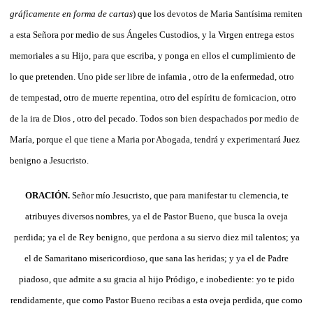
gráficamente en forma de cartas
) que los devotos de Maria Santísima remiten
a esta Señora por medio de sus Ángeles Custodios, y la Virgen entrega estos
memoriales a su Hijo, para que escriba, y ponga en ellos el cumplimiento de
lo que pretenden. Uno pide ser libre de infamia , otro de la enfermedad, otro
de tempestad, otro de muerte repentina, otro del espíritu de fornicacion, otro
de la ira de Dios , otro del pecado. Todos son bien despachados por medio de
María, porque el que tiene a Maria por Abogada, tendrá y experimentará Juez
benigno a Jesucristo.
ORACIÓN.
Señor mío Jesucristo, que para manifestar tu clemencia, te
atribuyes diversos nombres, ya el de Pastor Bueno, que busca la oveja
perdida; ya el de Rey benigno, que perdona a su siervo diez mil talentos; ya
el de Samaritano misericordioso, que sana las heridas; y ya el de Padre
piadoso, que admite a su gracia al hijo Pródigo, e inobediente: yo te pido
rendidamente, que como Pastor Bueno recibas a esta oveja perdida, que como