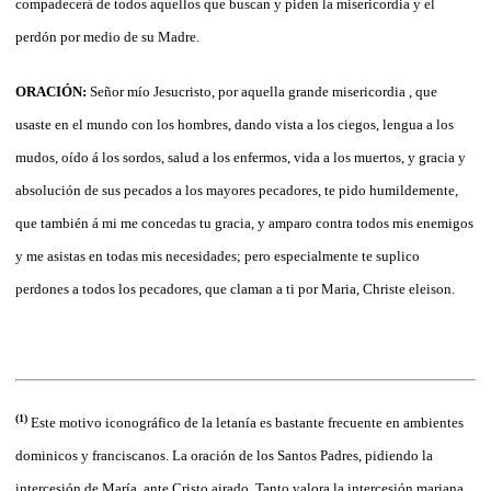
compadecerá de todos aquellos que buscan y piden la misericordia y el
perdón por medio de su Madre.
ORACIÓN:
Señor mío Jesucristo, por aquella grande misericordia , que
usaste en el mundo con los hombres, dando vista a los ciegos, lengua a los
mudos, oído á los sordos, salud a los enfermos, vida a los muertos, y gracia y
absolución de sus pecados a los mayores pecadores, te pido humildemente,
que también á mi me concedas tu gracia, y amparo contra todos mis enemigos
y me asistas en todas mis necesidades; pero especialmente te suplico
perdones a todos los pecadores, que claman a ti por Maria, Christe eleison.
(1)
Este motivo iconográfico de la letanía es bastante frecuente en ambientes
dominicos y franciscanos. La oración de los Santos Padres, pidiendo la
intercesión de María, ante Cristo airado. Tanto valora la intercesión mariana,