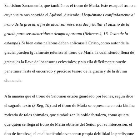
Santísimo Sacramento, que también es el trono de María. Este es aquel trono a
cuya visita nos convida el Apóstol, diciendo: 
Lleguémonos confiadamente al
trono de la gracia, a fin de alcanzar misericordia y hallar el auxilio de la
gracia para ser socorridos a tiempo oportuno
 (
Hebreos 4, 16. Texto de la
estampa
). Si bien estas palabras deben aplicarse á Cristo, como autor de la
gracia, pueden igualmente referirse al trono de María, la cual, siendo llena de
gracia, es la llave de los tesoros celestiales; y sin ella difícilmente puede
penetrarse hasta el encerrado y precioso tesoro de la gracia y de la divina
clemencia.
A la manera que el trono de Salomón estaba guardado por leones, según dice
el sagrado texto (
3 Reg, 10
), así el trono de María se representa en esta lámina
rodeado de tales animales, que simbolizan la noble fortaleza, como quiera
que quien se llega al trono de María obtiene del Señor, por su intercesión, el
don de fortaleza, el cual haciéndole vencer su propia debilidad le predispone