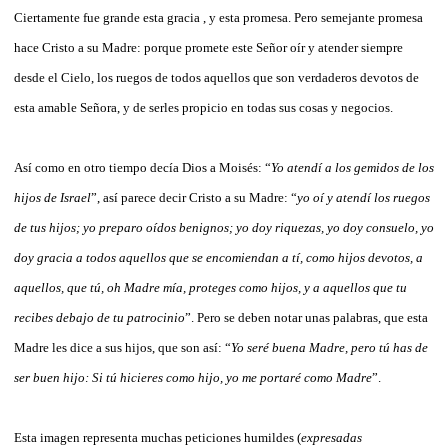
Ciertamente fue grande esta gracia , y esta promesa. Pero semejante promesa
hace Cristo a su Madre: porque promete este Señor oír y atender siempre
desde el Cielo, los ruegos de todos aquellos que son verdaderos devotos de
esta amable Señora, y de serles propicio en todas sus cosas y negocios.
Así como en otro tiempo decía Dios a Moisés: “
Yo atendí a los gemidos de los
hijos de Israel
”, así parece decir Cristo a su Madre: “
yo oí y atendí los ruegos
de tus hijos; yo preparo oídos benignos; yo doy riquezas, yo doy consuelo, yo
doy gracia a todos aquellos que se encomiendan a tí, como hijos devotos, a
aquellos, que tú, oh Madre mía, proteges como hijos, y a aquellos que tu
recibes debajo de tu patrocinio
”. Pero se deben notar unas palabras, que esta
Madre les dice a sus hijos, que son así: “
Yo seré buena Madre, pero tú has de
ser buen hijo: Si tú hicieres como hijo, yo me portaré como Madre
”.
Esta imagen representa muchas peticiones humildes (
expresadas