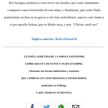
Rey benigno perdones a este siervo sus deudas, que como Samaritano
compasivo sanes las heridas de esta alma; y finalmente, que como Padre
piadosísimo recibas en tu gracia a este hijo inobediente: para lo cual clamo a
ti por aquella Señora, que es Madre tuya, y mia: “
Christe, audi nos
”
Súplica anterior: Kirie Eleison II
LETANÍA LAURETANA DE LA VIRGEN SANTISSIMA,
EXPRESADA EN CINCUENTA Y OCHO ESTAMPAS,
e ilustrada con devotas meditaciones y oraciones,
QUE COMPUSO EN LATIN FRANCISCO XAVIER DORNN,
predicador en Fridberg,
Y QUE TRADUJO UN DEVOTO.