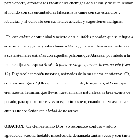
para vencer y arrollar a los incansables enemigos de su alma y de su felicidad:
al mundo con sus encantadoras falacias, a la carne con sus estímulos y
rebeldías, y al demonio con sus fatales astucias y sugestiones malignas.
¡Oh, con cuánta oportunidad y acierto obra el infeliz pecador, que se refugia a
este trono de la gracia y sabe clamar a María, y hace violencia en cierto modo
a sus maternales entrañas con aquellas palabras que Abraham por miedo a la
muerte dijo a su esposa Sara!: 
Di pues, te ruego, que eres hermana mía
 (
Gen
12
). Digámosle también nosotros, animados de la más tierna confianza: ¡Oh,
criatura prodigiosa! ¡Oh espejo sin mancha! díle, te rogamos, al Señor, que
eres nuestra hermana, que llevas nuestra misma naturaleza, si bien exenta de
pecado, para que nosotros vivamos por tu respeto, cuando nos veas clamar
ante su trono: 
Señor, ten piedad de nosotros
ORACION:
¡Oh clementísimo Dios! yo reconozco confuso y adoro
agradecido vuestra inefable misericordia derramada tantas veces y con tanta