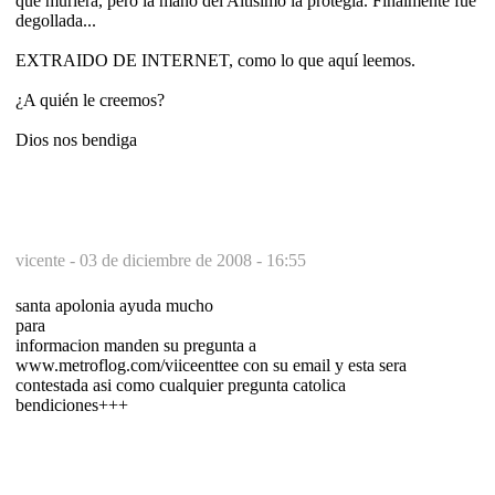
que muriera, pero la mano del Altísimo la protegía. Finalmente fue
degollada...
EXTRAIDO DE INTERNET, como lo que aquí leemos.
¿A quién le creemos?
Dios nos bendiga
vicente -
03 de diciembre de 2008 - 16:55
santa apolonia ayuda mucho
para
informacion manden su pregunta a
www.metroflog.com/viiceenttee con su email y esta sera
contestada asi como cualquier pregunta catolica
bendiciones+++