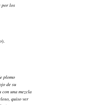
 por los
o
).
de plomo
ojo de su
ra con una mezcla
loso, quiso ver