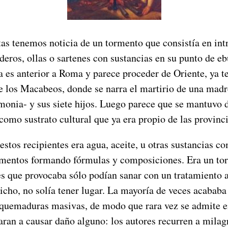
as tenemos noticia de un tormento que consistía en int
eros, ollas o sartenes con sustancias en su punto de eb
a es anterior a Roma y parece proceder de Oriente, ya t
de los Macabeos, donde se narra el martirio de una mad
onia- y sus siete hijos. Luego parece que se mantuvo d
mo sustrato cultural que ya era propio de las provinci
estos recipientes era agua, aceite, u otras sustancias co
lementos formando fórmulas y composiciones. Era un to
nes que provocaba sólo podían sanar con un tratamiento
cho, no solía tener lugar. La mayoría de veces acababa
 quemaduras masivas, de modo que rara vez se admite en
aran a causar daño alguno: los autores recurren a milag