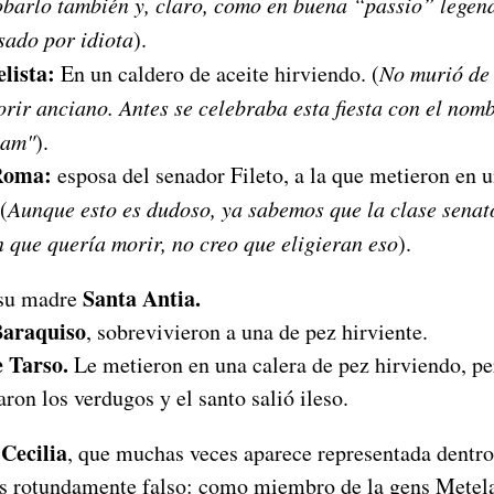
obarlo también y, claro, como en buena “passio” legen
sado por idiota
).
lista:
En un caldero de aceite hirviendo. (
No murió de 
rir anciano. Antes se celebraba esta fiesta con el nom
nam"
).
Roma:
esposa del senador Fileto, a la que metieron en u
(
Aunque esto es dudoso, ya sabemos que la clase senat
n que quería morir, no creo que eligieran eso
).
Santa Antia.
su madre
Baraquiso
, sobrevivieron a una de pez hirviente.
e Tarso.
Le metieron en una calera de pez hirviendo, per
aron los verdugos y el santo salió ileso.
Cecilia
, que muchas veces aparece representada dentro
es rotundamente falso: como miembro de la gens Metela