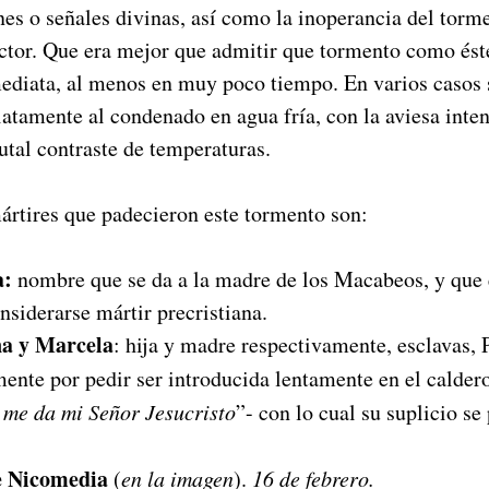
nes o señales divinas, así como la inoperancia del torm
ector. Que era mejor que admitir que tormento como ést
ediata, al menos en muy poco tiempo. En varios casos s
iatamente al condenado en agua fría, con la aviesa inte
rutal contraste de temperaturas.
ártires que padecieron este tormento son:
a:
nombre que se da a la madre de los Macabeos, y que e
onsiderarse mártir precristiana.
na y Marcela
: hija y madre respectivamente, esclavas,
ente por pedir ser introducida lentamente en el calder
 me da mi Señor Jesucristo
”- con lo cual su suplicio s
e Nicomedia
(
en la imagen
).
16 de febrero.