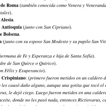
e de Roma
(
también conocida como Venera y Veneranda
tales
).
 Alesia
.
e Antioquía
(
junto con San Cipriano
).
de Bolsena
.
a
(
junto con su esposo San Modesto y su pupilo San Vit
hermana de Fe y Esperanza e hija de Santa Sofía
).
dre de San Quirce o Quirico
).
on Félix y Exuperancio
).
y Crispiniano
: (
primero fueron metidos en un caldero 
 les causó daño alguno, aunque una gotita que tocó el 
arus, le dejó ciego. Luego fueron metidos en una calde
aceite, donde no les pasó nada, entonces Rictiovarus, ce