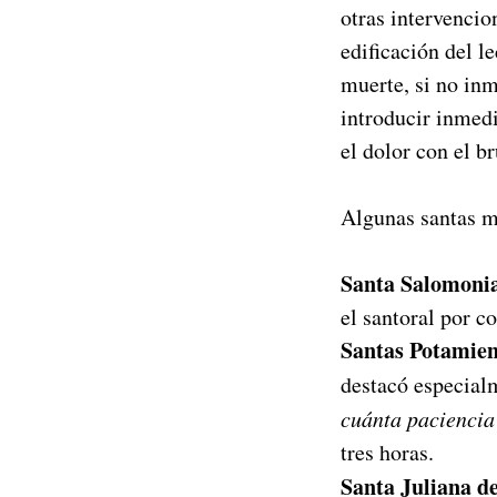
otras intervencio
edificación del l
muerte, si no inm
introducir inmed
el dolor con el b
Algunas santas m
Santa Salomoni
el santoral por c
Santas Potamie
destacó especialm
cuánta paciencia
tres horas.
Santa Juliana d