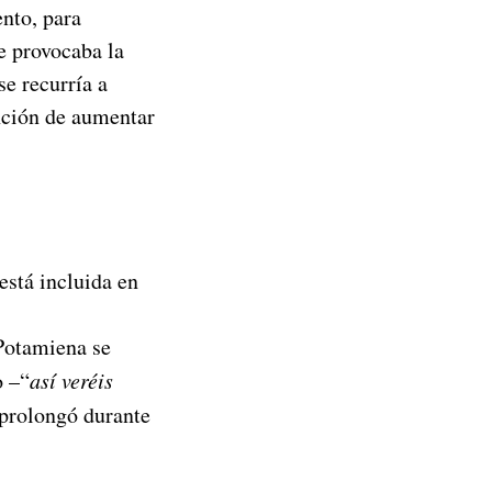
ento, para
e provocaba la
e recurría a
nción de aumentar
stá incluida en
 Potamiena se
o –“
así veréis
e prolongó durante