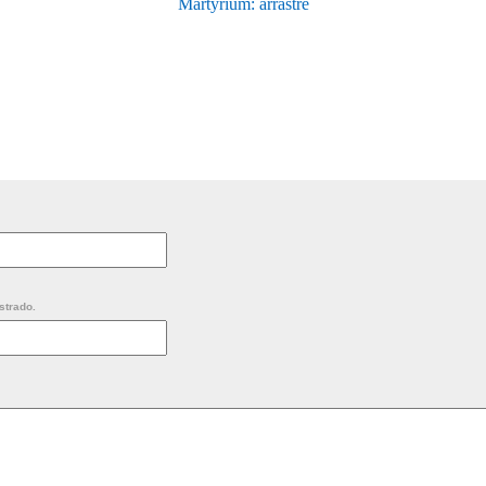
Martyrium: arrastre
strado.