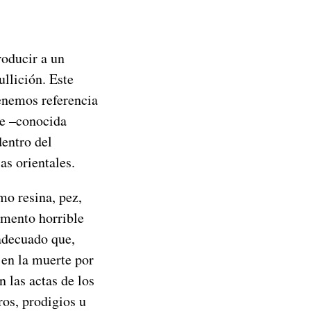
roducir a un
ullición. Este
enemos referencia
re –conocida
entro del
as orientales.
mo resina, pez,
rmento horrible
 adecuado que,
 en la muerte por
 las actas de los
ros, prodigios u