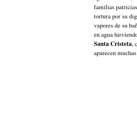
familias patrici
tortura por su di
vapores de su ba
en agua hirviend
Santa Cristeta
, 
aparecen muchas 