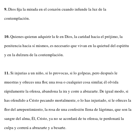
9.
Dios fija la mirada en el corazón cuando infunde la luz de la
contemplación.
10.
Quienes quieran adquirir la fe en Dios, la caridad hacia el prójimo, la
penitencia hacia sí mismos, es necesario que vivan en la quietud del espíritu
y en la dulzura de la contemplación.
11.
Si injurias a un niño, si lo provocas, si lo golpeas, pero después le
muestras y ofreces una flor, una rosa o cualquier cosa similar, él olvida
rápidamente la ofensa, abandona la ira y corre a abrazarte. De igual modo, si
has ofendido a Cristo pecando mortalmente, o lo has injuriado, si le ofreces la
flor del arrepentimiento, la rosa de una confesión llena de lágrimas, que son la
sangre del alma, Él, Cristo, ya no se acordará de tu ofensa, te perdonará la
culpa y correrá a abrazarte y a besarte.