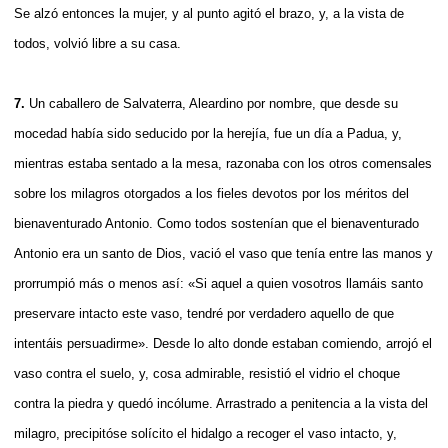
Se alzó entonces la mujer, y al punto agitó el brazo, y, a la vista de
todos, volvió libre a su casa.
7.
Un caballero de Salvaterra, Aleardino por nombre, que desde su
mocedad había sido seducido por la herejía, fue un día a Padua, y,
mientras estaba sentado a la mesa, razonaba con los otros comensales
sobre los milagros otorgados a los fieles devotos por los méritos del
bienaventurado Antonio. Como todos sostenían que el bienaventurado
Antonio era un santo de Dios, vació el vaso que tenía entre las manos y
prorrumpió más o menos así: «Si aquel a quien vosotros llamáis santo
preservare intacto este vaso, tendré por verdadero aquello de que
intentáis persuadirme». Desde lo alto donde estaban comiendo, arrojó el
vaso contra el suelo, y, cosa admirable, resistió el vidrio el choque
contra la piedra y quedó incólume. Arrastrado a penitencia a la vista del
milagro, precipitóse solícito el hidalgo a recoger el vaso intacto, y,