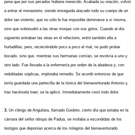
pena que por sus pecados hubiera merecido. Acabada su oración, volvió
a entrar al monasterio, siendo enseguida atacado todo su cuerpo de un
dolor tan violento, que no sólo le fue imposible dominarse a sí misma,
sino que sobresaltó a las otras monjas con sus gritos. Cuando al día
siguiente entraban las otras en el refectorio, entró también ella a
hurtadillas; pero, recreciéndole poco a poco el mal, no pudo probar
bocado, sino que, mientras sus hermanas comían, se revolvía a uno y
otro lado. Fue llevada a la enfermería por orden de la abadesa y, con
redobladas súplicas, imploraba remedio. Se acordó entonces de que
tenía guardada una partecilla de la túnica del bienaventurado Antonio y,
tras hacérsela traer, se la aplicó. Inmediatamente cesó todo dolor.
3.
Un clérigo de Anguilara, llamado Guidoto, cierto día que estaba en la
cámara del señor obispo de Padua, se mofaba a escondidas de los
testigos que deponían acerca de los milagros del bienaventurado