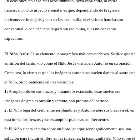
En ocasiones, no es lo más acostumbrado, lleva capa corta, al estilo
franciscano. Otro aspecto a señalar es que, dependiendo de la iglesia,
podemos verlo de gris y con esclavina amplia, si el sitio es franciscano
conventual, o con capucha larga y sin esclavina, si es un convento
capuchino.
El Niño Jesús:
Es su elemento iconográfico más característico. Se dice que un
anfitrión del santo, vio como el Niño Jesús visitaba a Antonio en su oración.
Como sea, lo cierto es que las imágenes antonianas suelen darnos al santo con
el Niño, principalmente en tres versiones:
1:
Arropándolo en sus brazos y mirándolo extasiado; estas suelen ser
imágenes de gran expresión y ternura, son propias del barroco.
2:
El Niño baja del cielo entre resplandores y Antonio abre sus brazos a él; en
esta forma los lienzos y las estampitas piadosas son frecuentes.
3:
El Niño sienta cátedra sobre un libro; aunque iconográficamente sea una
solución para incluir el libro en las imágenes, la iconografía del Niño sobre el