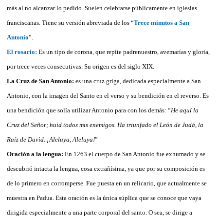
más al no alcanzar lo pedido. Suelen celebrarse públicamente en iglesias
franciscanas. Tiene su versión abreviada de los “
Trece minutos a San
Antonio
”.
El rosario:
Es un tipo de corona, que repite padrenuestro, avemarías y gloria,
por trece veces consecutivas. Su origen es del siglo XIX.
La Cruz de San Antonio:
es una cruz griga, dedicada especialmente a San
Antonio, con la imagen del Santo en el verso y su bendición en el reverso. Es
una bendición que solía utilizar Antonio para con los demás: “
He aquí la
Cruz del Señor; huid todos mis enemigos. Ha triunfado el León de Judá, la
Raíz de David. ¡Aleluya, Aleluya!
”
Oración a la lengua:
En 1263 el cuerpo de San Antonio fue exhumado y se
descubrió intacta la lengua, cosa extrañísima, ya que por su composición es
de lo primero en corromperse. Fue puesta en un relicario, que actualmente se
muestra en Padua. Esta oración es la única súplica que se conoce que vaya
dirigida especialmente a una parte corporal del santo. O sea, se dirige a